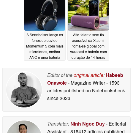
06/03/2026
A Sennheiser lança os
Alto-falante sem fio
fones de ouvido
acessível da Xiaomi
Momentum 5 com mais
torna-se global com
microfones, melhor
Auracast e bateria com
ANC e uma bateria
duração de 14 horas
substituível
05/26/2026
05/25/2026
Editor of the
original article
:
Habeeb
Onawole
- Magazine Writer
- 1593
articles published on Notebookcheck
since 2023
Translator:
Ninh Ngoc Duy
- Editorial
Assistant
- 816412 articles published