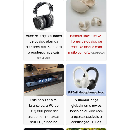
Audeze lança os fones
Baseus Bowie MC2 -
de ouvido abertos
Fones de ouvido de
planares MM-520 para
encaixe aberto com
produtores musicais
muito conforto
06/04/2026
06/04/2026
Este popular alto-
A Xiaomi lança
falante para PC de
globalmente novos
US$ 300 pode ser
fones de ouvido com
usado para hackear
preços acessíveis e
seu PC, e não há
certificação Hi-Res
previsão de correção
Audio
05/29/2026