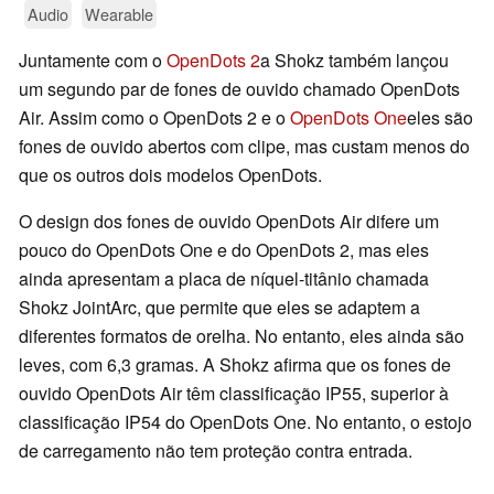
Audio
Wearable
Juntamente com o
OpenDots 2
a Shokz também lançou
um segundo par de fones de ouvido chamado OpenDots
Air. Assim como o OpenDots 2 e o
OpenDots One
eles são
fones de ouvido abertos com clipe, mas custam menos do
que os outros dois modelos OpenDots.
O design dos fones de ouvido OpenDots Air difere um
pouco do OpenDots One e do OpenDots 2, mas eles
ainda apresentam a placa de níquel-titânio chamada
Shokz JointArc, que permite que eles se adaptem a
diferentes formatos de orelha. No entanto, eles ainda são
leves, com 6,3 gramas. A Shokz afirma que os fones de
ouvido OpenDots Air têm classificação IP55, superior à
classificação IP54 do OpenDots One. No entanto, o estojo
de carregamento não tem proteção contra entrada.