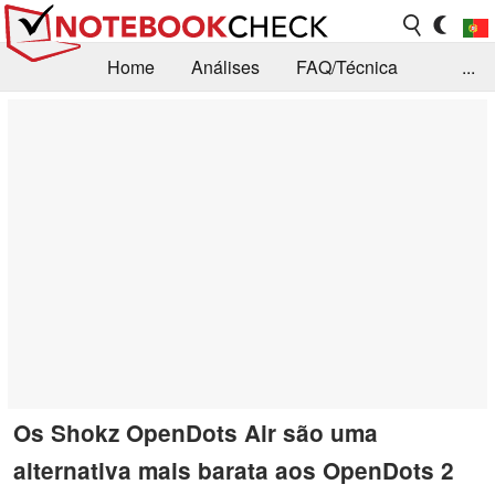
Home
Análises
FAQ/Técnica
...
Notícias
Biblioteca
Consulta para compra
Busca
Contacto
Os Shokz OpenDots Air são uma
alternativa mais barata aos OpenDots 2