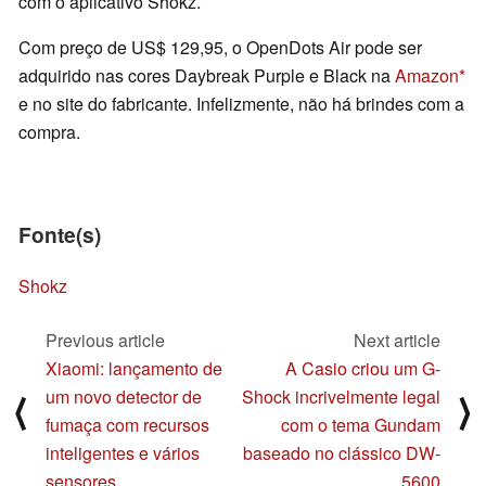
com o aplicativo Shokz.
Com preço de US$ 129,95, o OpenDots Air pode ser
adquirido nas cores Daybreak Purple e Black na
Amazon
e no site do fabricante. Infelizmente, não há brindes com a
compra.
Fonte(s)
Shokz
Previous article
Next article
Xiaomi: lançamento de
A Casio criou um G-
um novo detector de
Shock incrivelmente legal
⟨
⟩
fumaça com recursos
com o tema Gundam
inteligentes e vários
baseado no clássico DW-
sensores
5600