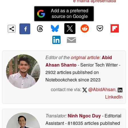
e malha apresentada
Add as a preferred
source on Google
Editor of the
original article
:
Abid
Ahsan Shanto
- Senior Tech Writer
-
2932 articles published on
Notebookcheck
since 2023
contact me via:
@AbidAhsan
,
LinkedIn
Translator:
Ninh Ngoc Duy
- Editorial
Assistant
- 818035 articles published