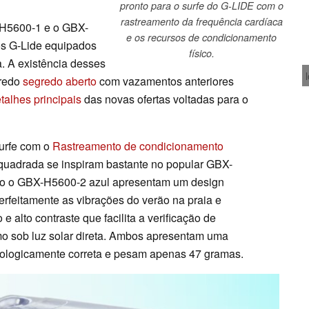
pronto para o surfe do G-LIDE com o
rastreamento da frequência cardíaca
-H5600-1 e o GBX-
e os recursos de condicionamento
os G-Lide equipados
físico.
. A existência desses
gredo
segredo aberto
com vazamentos anteriores
talhes principais
das novas ofertas voltadas para o
surfe com o
Rastreamento de condicionamento
 quadrada se inspiram bastante no popular GBX-
to o GBX-H5600-2 azul apresentam um design
perfeitamente as vibrações do verão na praia e
 alto contraste que facilita a verificação de
mo sob luz solar direta. Ambos apresentam uma
cologicamente correta e pesam apenas 47 gramas.