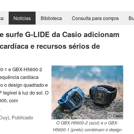
ca
Notícias
Biblioteca
Consulta para compra
Bu
de surfe G-LIDE da Casio adicionam
cardíaca e recursos sérios de
600-1 e GBX-H5600-2
requência cardíaca
do o design quadrado e
 legível à luz do sol. O
000, com
.
ⓘ Casio
Duy),
Publicado
O GBX-H5600-2 (azul) e o GBX-
H5600-1 (preto) combinam o design