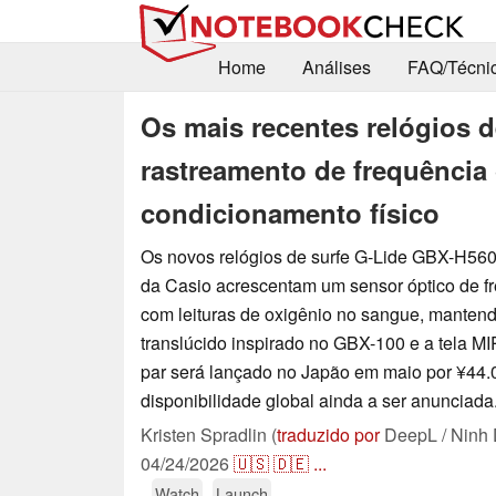
Home
Análises
FAQ/Técni
Os mais recentes relógios 
rastreamento de frequência 
condicionamento físico
Os novos relógios de surfe G-Lide GBX-H5
da Casio acrescentam um sensor óptico de f
com leituras de oxigênio no sangue, manten
translúcido inspirado no GBX-100 e a tela MIP
par será lançado no Japão em maio por ¥44.
disponibilidade global ainda a ser anunciada
Kristen Spradlin (
traduzido por
DeepL / Ninh 
04/24/2026
🇺🇸
🇩🇪
...
Watch
Launch