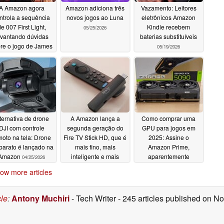
A Amazon agora
Amazon adiciona três
Vazamento: Leitores
ntrola a sequência
novos jogos ao Luna
eletrônicos Amazon
e 007 First Light,
Kindle recebem
05/25/2026
evantando dúvidas
baterias substituíveis
re o jogo de James
05/19/2026
Bond
06/04/2026
ternativa de drone
A Amazon lança a
Como comprar uma
DJI com controle
segunda geração do
GPU para jogos em
moto na tela: Drone
Fire TV Stick HD, que é
2025: Assine o
barato é lançado na
mais fino, mais
Amazon Prime,
Amazon
inteligente e mais
aparentemente
04/25/2026
rápido
04/16/2026
04/02/2025
ow more articles
cle
:
Antony Muchiri
- Tech Writer
- 245 articles published on 