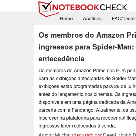
Home
Análises
FAQ/Técni
Os membros do Amazon Pr
ingressos para Spider-Man:
antecedência
Os membros do Amazon Prime nos EUA podem
para as exibições antecipadas de Spider-Ma
exibições estão programadas para 29 de julho
antes do lançamento nos cinemas. Os ingres
disponíveis em uma página dedicada da Am
parceria com a Fandango. Atualmente, os us
inscrever na plataforma para receber notific
ingressos forem colocados à venda.
Antony Muchiri (
traduzido por
DeepL / Ninh D