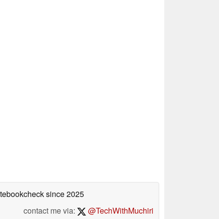
Notebookcheck
since 2025
contact me via:
@TechWithMuchiri