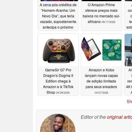
A cena pós-créditos de
O Amazon Prime
“Homem-Aranha: Um
oferece preços mais
co
Novo Dia”, que teria
baixos no mercado sul-
d
vazado, supostamente
africano
l
06/17/2026
antecipa o próximo
sob
grande filme da Marvel
07/17/2026
GameSir G7 Pro
Amazon e Kobo
Al
Dragon's Dogma II
lançam novas capas
Edition chega à
de edição limitada
re
Amazon e à TikTok
para seus ereaders
4K 
Shop
04/29/2026
04/27/2026
Sh
Editor of the
original arti