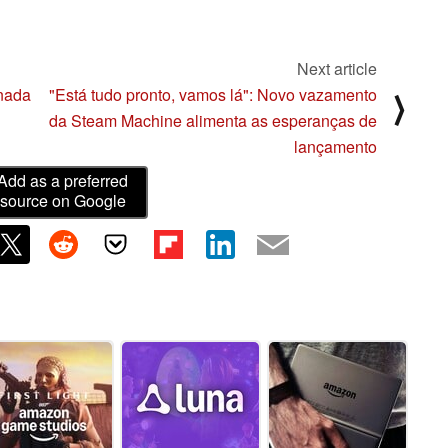
Next article
"nada
"Está tudo pronto, vamos lá": Novo vazamento
⟩
da Steam Machine alimenta as esperanças de
lançamento
Add as a preferred
source on Google