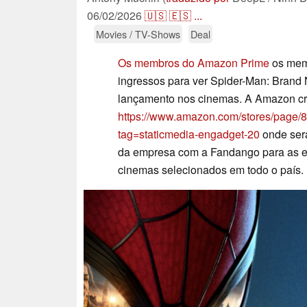
06/02/2026
🇺🇸
🇪🇸
...
Movies / TV-Shows
Deal
Os membros do Amazon Prime
os mem
ingressos para ver Spider-Man: Brand 
lançamento nos cinemas. A Amazon cr
https://www.amazon.com/stores/pa
tag=staticmedia-engadget-20
onde será
da empresa com a Fandango para as ex
cinemas selecionados em todo o país.