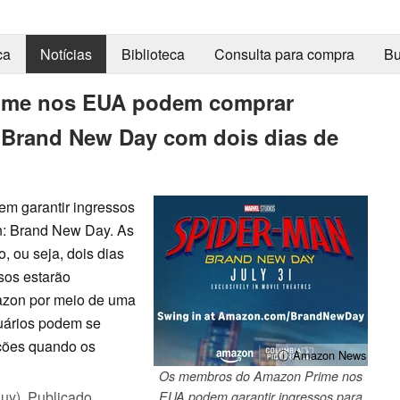
ca
Notícias
Biblioteca
Consulta para compra
Bu
ime nos EUA podem comprar
 Brand New Day com dois dias de
 garantir ingressos
n: Brand New Day. As
, ou seja, dois dias
sos estarão
azon por meio de uma
uários podem se
ações quando os
ⓘ Amazon News
Os membros do Amazon Prime nos
uy),
Publicado
EUA podem garantir ingressos para