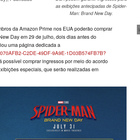
as exibições antecipadas de Spider-
Man: Brand New Day.
bros da Amazon Prime nos EUA poderão comprar
New Day em 29 de julho, dois dias antes do
iou uma página dedicada a
ge/8070AFB2-C2DE-49DF-9A9E-1D03B574FB7B?
 possível comprar ingressos por meio do acordo
ibições especiais, que serão realizadas em