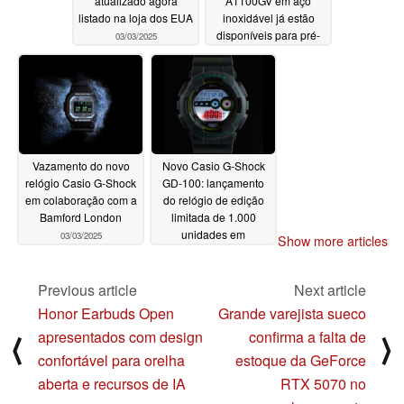
atualizado agora
A1100GV em aço
listado na loja dos EUA
inoxidável já estão
disponíveis para pré-
03/03/2025
venda
03/03/2025
Vazamento do novo
Novo Casio G-Shock
relógio Casio G-Shock
GD-100: lançamento
em colaboração com a
do relógio de edição
Bamford London
limitada de 1.000
unidades em
03/03/2025
Show more articles
colaboração com a
Suzuki
03/02/2025
Previous article
Next article
Honor Earbuds Open
Grande varejista sueco
apresentados com design
confirma a falta de
⟨
⟩
confortável para orelha
estoque da GeForce
aberta e recursos de IA
RTX 5070 no