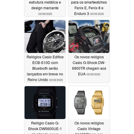
estrutura metálica e
para os smartwatches
design marcante
Fenix E, Fenix 8 e
Enduro 3
03/06/2025
03/05/2025
Relógios Casio Edifice
Os novos relógios
ECB-S10D com
Casio G-Shock DW-
Bluetooth serão
6900TR chegam aos
lançados em breve no
EUA
03/05/2025
Reino Unido
03/05/2025
Relógio Casio G-
Os novos relógios
Shock DW5600UE-1
Casio Vintage