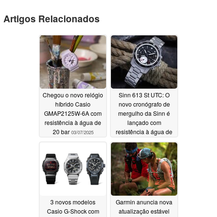
Artigos Relacionados
Chegou o novo relógio
Sinn 613 St UTC: O
híbrido Casio
novo cronógrafo de
GMAP2125W-6A com
mergulho da Sinn é
resistência à água de
lançado com
20 bar
resistência à água de
03/07/2025
500 m e 42 horas de
reserva de marcha
03/06/2025
3 novos modelos
Garmin anuncia nova
Casio G-Shock com
atualização estável