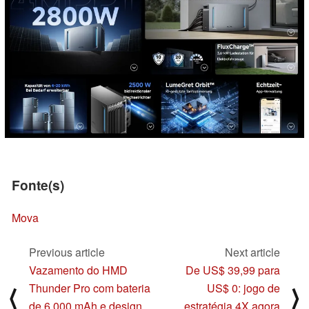
Fonte(s)
Mova
Previous article
Next article
Vazamento do HMD
De US$ 39,99 para
Thunder Pro com bateria
US$ 0: jogo de
⟨
⟩
de 6.000 mAh e design
estratégia 4X agora