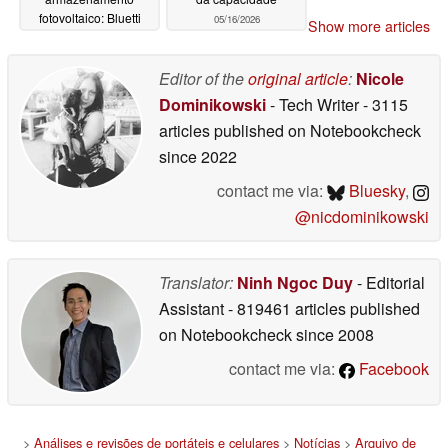
fotovoltaico: Bluetti
05/16/2026
Show more articles
apresenta três
soluções solares para
sacadas
Editor of the
original article
:
Nicole
05/16/2026
Dominikowski
- Tech Writer
- 3115
articles published on Notebookcheck
since 2022
contact me via:
Bluesky
,
@nicdominikowski
Translator:
Ninh Ngoc Duy
- Editorial
Assistant
- 819461 articles published
on Notebookcheck
since 2008
contact me via:
Facebook
>
Análises e revisões de portáteis e celulares
>
Notícias
>
Arquivo de