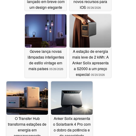
lançado em breve com
novos recursos para
um design elegante
iOS
05/26/2026
06/11/2026
Govee lança novas
A estação de energia
lâmpadas inteligentes
mais leve de 2 kWh: A
de estilo vintage em
Anker Solix apresenta
mais países
a S2000 a um preço
05/26/2026
especial
05/20/2026
O Transfer Hub
Anker Solix apresenta
transforma estações de
o Solarbank 4 Pro com
energia em
o dobro da potência e
armazenamento
da capacidade