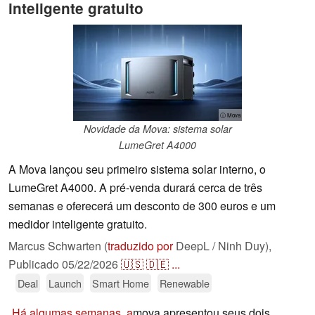
inteligente gratuito
ⓘ Mova
Novidade da Mova: sistema solar
LumeGret A4000
A Mova lançou seu primeiro sistema solar interno, o
LumeGret A4000. A pré-venda durará cerca de três
semanas e oferecerá um desconto de 300 euros e um
medidor inteligente gratuito.
Marcus Schwarten (
traduzido por
DeepL / Ninh Duy),
Publicado
05/22/2026
🇺🇸
🇩🇪
...
Deal
Launch
Smart Home
Renewable
Há algumas semanas, a
mova apresentou seus dois