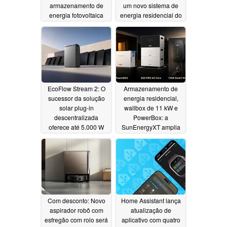
armazenamento de
um novo sistema de
energia fotovoltaica
energia residencial do
tipo “plug-and-play”
07/23/2026
06/24/2026
EcoFlow Stream 2: O
Armazenamento de
sucessor da solução
energia residencial,
solar plug-in
wallbox de 11 kW e
descentralizada
PowerBox: a
oferece até 5.000 W
SunEnergyXT amplia
sua linha de produtos
06/24/2026
de armazenamento de
energia solar
06/18/2026
Com desconto: Novo
Home Assistant lança
aspirador robô com
atualização de
esfregão com rolo será
aplicativo com quatro