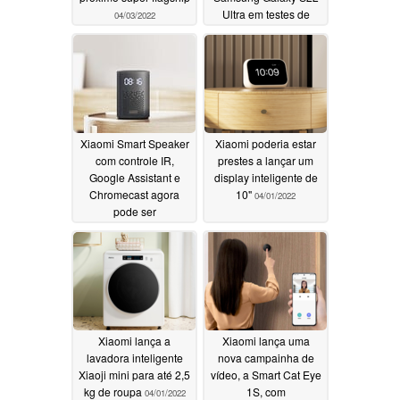
Ultra em testes de
04/03/2022
câmera
04/02/2022
Xiaomi Smart Speaker
Xiaomi poderia estar
com controle IR,
prestes a lançar um
Google Assistant e
display inteligente de
Chromecast agora
10"
04/01/2022
pode ser
encomendado
globalmente
04/02/2022
Xiaomi lança a
Xiaomi lança uma
lavadora inteligente
nova campainha de
Xiaoji mini para até 2,5
vídeo, a Smart Cat Eye
kg de roupa
1S, com
04/01/2022