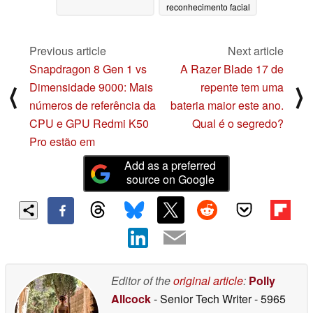
reconhecimento facial
04/01/2022
Previous article
Next article
Snapdragon 8 Gen 1 vs
A Razer Blade 17 de
Dimensidade 9000: Mais
repente tem uma
⟨
⟩
números de referência da
bateria maior este ano.
CPU e GPU Redmi K50
Qual é o segredo?
Pro estão em
Add as a preferred
source on Google
Editor of the
original article
:
Polly
Allcock
- Senior Tech Writer
- 5965