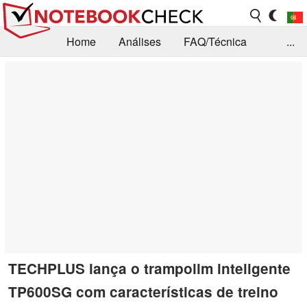
Home
Análises
FAQ/Técnica
...
Notícias
Biblioteca
Consulta para compra
Busca
Contacto
TECHPLUS lança o trampolim inteligente
TP600SG com características de treino