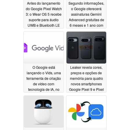
Antes do lançamento
Segundo informações,
do Google Pixel Watch
o Google oferecerá
3: o Wear OS 5 recebe
assinaturas Gemini
suporte para áudio
Advanced gratuitas de
UWB e Bluetooth LE
6 meses e 1 ano com
as séries Pixel 9 e 9
07/17/2024
Pro
07/16/2024
O Google está
Leaker revela cores,
lançando o Vids, uma
preços e opções de
ferramenta de criação
memória para quatro
de vídeo com
novos smartphones
tecnologia de IA, no
Google Pixel 9 e Pixel
Workspace Labs
9 Pro
07/14/2024
07/16/2024