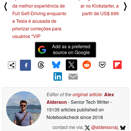
⟨
⟩
da melhor experiência de
ar no Kickstarter, a
Full Self-Driving enquanto
partir de US$ 699
a Tesla é acusada de
priorizar correções para
usuários "VIP
Add as a preferred
source on Google
Editor of the
original article
:
Alex
Alderson
- Senior Tech Writer
-
15135 articles published on
Notebookcheck
since 2018
contact me via:
@aldersonaj
,