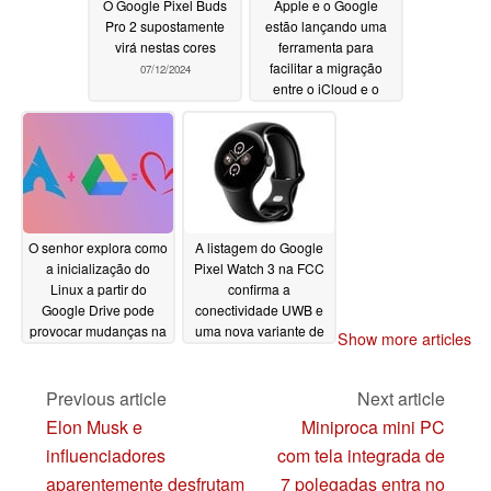
O Google Pixel Buds
Apple e o Google
Pro 2 supostamente
estão lançando uma
virá nestas cores
ferramenta para
facilitar a migração
07/12/2024
entre o iCloud e o
Google Photos
07/11/2024
O senhor explora como
A listagem do Google
a inicialização do
Pixel Watch 3 na FCC
Linux a partir do
confirma a
Google Drive pode
conectividade UWB e
provocar mudanças na
uma nova variante de
Show more articles
propriedade de PCs
tamanho
07/09/2024
07/10/2024
Previous article
Next article
Elon Musk e
Miniproca mini PC
influenciadores
com tela integrada de
aparentemente desfrutam
7 polegadas entra no