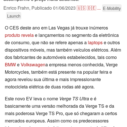
Enrico Frahn,
Publicado
01/06/2023
🇺🇸
🇩🇪
...
E-Mobility
Launch
O CES deste ano em Las Vegas já trouxe inúmeros
produto revela
e lançamentos no segmento da eletrônica
de consumo, que não se refere apenas a
laptops
e outros
dispositivos móveis, mas também veículos elétricos. Além
dos fabricantes de automóveis estabelecidos, tais como
BMW
e
Volkswagen
a empresa menos conhecida, Verge
Motorcycles, também está presente na popular feira e
agora revelou sua última e mais impressionante
motocicleta elétrica de duas rodas até agora.
Este novo EV leva o nome
Verge TS Ultra
e é
basicamente uma versão melhorada da Verge TS e da
mais poderosa Verge TS Pro, que só chegaram a certos
mercados europeus. Assim como os predecessores