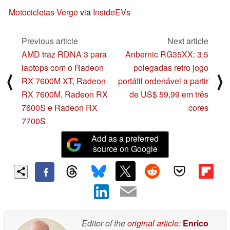
Motocicletas Verge
via
InsideEVs
Previous article
Next article
AMD traz RDNA 3 para
Anbernic RG35XX: 3,5
laptops com o Radeon
polegadas retro jogo
⟨
⟩
RX 7600M XT, Radeon
portátil ordenável a partir
RX 7600M, Radeon RX
de US$ 59,99 em três
7600S e Radeon RX
cores
7700S
Add as a preferred
source on Google
Editor of the
original article
:
Enrico