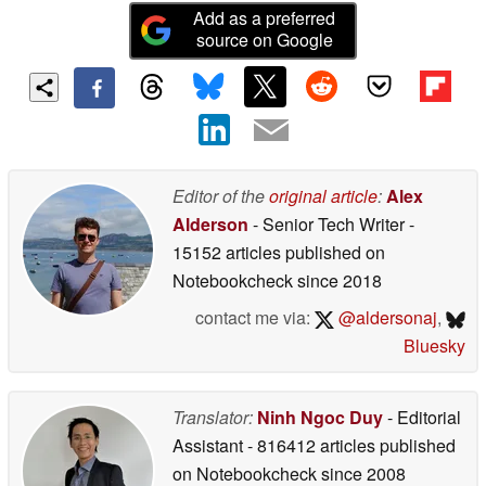
Add as a preferred
source on Google
Editor of the
original article
:
Alex
Alderson
- Senior Tech Writer
-
15152 articles published on
Notebookcheck
since 2018
contact me via:
@aldersonaj
,
Bluesky
Translator:
Ninh Ngoc Duy
- Editorial
Assistant
- 816412 articles published
on Notebookcheck
since 2008