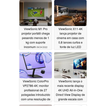
ViewSonic M1 Pro
ViewSonic X11-4K
projetor portátil chega
lança projetor de
pesando menos de 1
cinema em casa com
kg com suporte
0,8 lances curtos e
incomum
fonte de luz LED
09/24/2022
08/31/2022
ViewSonic ColorPro
ViewSonic lança o
VP2786-4K: monitor
mais recente display
profissional de 27
4K UHD All-in-One
polegadas introduzido
Direct View Display de
com uma resolução de
grande escala com
4K, um painel colorido
tecnologia LED de