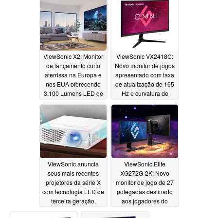
de 10 bits e cobertura
ponta e alto-falantes
de espaço colorido
Harman Kardon
100% AdobeRGB
07/09/2022
08/26/2022
ViewSonic X2: Monitor
ViewSonic VX2418C:
de lançamento curto
Novo monitor de jogos
aterrissa na Europa e
apresentado com taxa
nos EUA oferecendo
de atualização de 165
3.100 Lumens LED de
Hz e curvatura de
brilho de pico
1500R
06/29/2022
06/22/2022
ViewSonic anuncia
ViewSonic Elite
seus mais recentes
XG272G-2K: Novo
projetores da série X
monitor de jogo de 27
com tecnologia LED de
polegadas destinado
terceira geração,
aos jogadores do
resolução de 1080p e
Esports revelado com