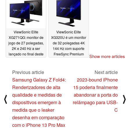
luminosidade
uma taxa de
aprimorada
atualização de 300 Hz
06/18/2022
e mini zonas de
escurecimento de LED
01/08/2022
ViewSonic Elite
ViewSonic Elite
XG271QG: monitor de
XG320U é um monitor
jogo de 27 polegadas,
de 32 polegadas 4K
2K e 240 Hz a ser
144 Hz com suporte
lançado no final deste
FreeSync Premium
Show more articles
mês por 1.099 euros
Pro, DisplayHDR 600,
e HDMI 2.1
11/13/2021
10/17/2021
Previous article
Next article
Samsung Galaxy Z Fold4:
2023-bound iPhone
Renderizadores de alta
15 poderia finalmente
qualidade e medidas de
abandonar a porta do
⟨
⟩
dispositivos emergem à
relâmpago para USB-
medida que o leaker
C
desenha em comparação
com o iPhone 13 Pro Max