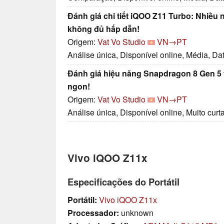
Đánh giá chi tiết iQOO Z11 Turbo: Nhiều 
không đủ hấp dẫn!
Origem:
Vat Vo Studio
VN→PT
Análise única, Disponível online, Média, Da
Đánh giá hiệu năng Snapdragon 8 Gen 5
ngon!
Origem:
Vat Vo Studio
VN→PT
Análise única, Disponível online, Muito curt
Vivo iQOO Z11x
Especificações do Portátil
Portátil:
Vivo iQOO Z11x
Processador:
unknown