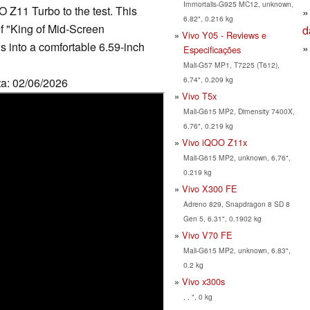
Immortalis-G925 MC12, unknown,
O Z11 Turbo to the test. This
6.82", 0.216 kg
of "King of Mid-Screen
d
Vivo Y05 - Reviews e
s into a comfortable 6.59-inch
Especificações
Mali-G57 MP1, T7225 (T612),
6.74", 0.209 kg
ta: 02/06/2026
Vivo T5x
Mali-G615 MP2, Dimensity 7400X,
6.76", 0.219 kg
Vivo iQOO Z11x
Mali-G615 MP2, unknown, 6.76",
0.219 kg
Vivo X300 FE
Adreno 829, Snapdragon 8 SD 8
Gen 5, 6.31", 0.1902 kg
Vivo V70 FE
Mali-G615 MP2, unknown, 6.83",
0.2 kg
Vivo x300s
, , ", 0 kg