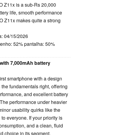
O Z11x is a sub-Rs 20,000
ttery life, smooth performance
OO Z11x makes quite a strong
ta: 04/15/2026
enho: 52% pantalha: 50%
with 7,000mAh battery
first smartphone with a design
s the fundamentals right, offering
rformance, and excellent battery
s. The performance under heavier
nor usability quirks like the
o everyone. If your priority is
 consumption, and a clean, fluid
d choice in its segment.