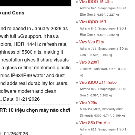
Vivo iQOO 15 Ultra
Adreno 840, Snapdragon 8 SD 8
os and Cons
Elite Gen 5, 6.85", 0.227 kg
Vivo iQOO 15R
d released in January 2026 as
Adreno 840, Snapdragon 8 SD 8
Elite Gen 5, 6.59", 0.202 kg
h full 5G support. It has a
Vivo V70 Elite
lors, HDR, 144Hz refresh rate,
Adreno 735, Snapdragon 8 SD 8s
tness of 5500 nits, making it
Gen 3, 6.59", 0.194 kg
resolution gives it sharp visuals
Vivo X200T
a glass or fiber-reinforced plastic
unknown, unknown, 6.67", 0.203
arries IP68/IP69 water and dust
kg
Vivo iQOO Z11 Turbo
and adds real durability for users.
Adreno 829, Snapdragon 8 SD 8
software modern and clean.
Gen 5, 6.59", 0.202 kg
a, Data: 01/21/2026
Vivo Y29s
T: 10 triệu chọn máy nào chơi
Mali-G57 MP2, Dimensity 6000
Dimensity 6300, 6.74", 0.199 kg
Vivo S50 Pro Mini
Adreno 829, Snapdragon 8 SD 8
a: 01/26/2026