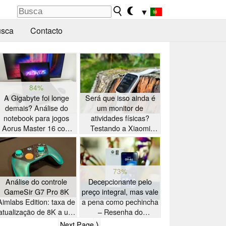
▼
sca
Contacto
84%
A Gigabyte foi longe
Será que isso ainda é
demais? Análise do
um monitor de
notebook para jogos
atividades físicas?
Aorus Master 16 com
Testando a Xiaomi
AMD Zen 5
Smart Band 10 Pro
73%
Análise do controle
Decepcionante pelo
GameSir G7 Pro 8K
preço integral, mas vale
Aimlabs Edition: taxa de
a pena como pechincha
atualização de 8K a um
– Resenha do
preço acessível
smartphone Motorola
Next Page ⟩