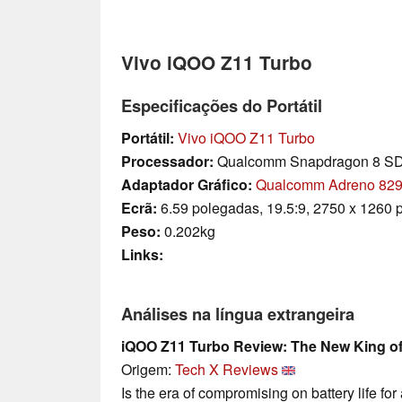
Vivo iQOO Z11 Turbo
Especificações do Portátil
Portátil:
Vivo iQOO Z11 Turbo
Processador:
Qualcomm Snapdragon 8 SD
Adaptador Gráfico:
Qualcomm Adreno 82
Ecrã:
6.59 polegadas, 19.5:9, 2750 x 1260 p
Peso:
0.202kg
Links:
Análises na língua extrangeira
iQOO Z11 Turbo Review: The New King o
Origem:
Tech X Reviews
Is the era of compromising on battery life for