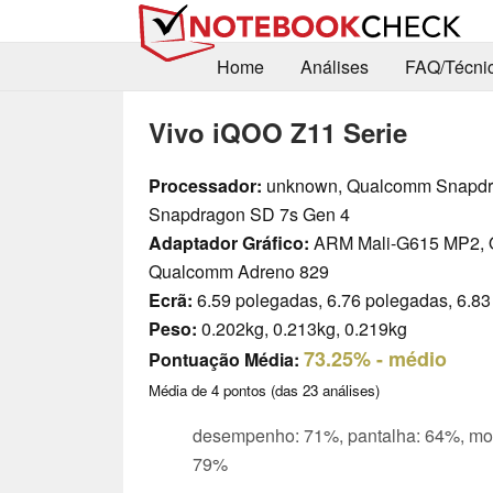
Home
Análises
FAQ/Técni
Vivo iQOO Z11 Serie
Processador:
unknown, Qualcomm Snapdr
Snapdragon SD 7s Gen 4
Adaptador Gráfico:
ARM Mali-G615 MP2, 
Qualcomm Adreno 829
Ecrã:
6.59 polegadas, 6.76 polegadas, 6.8
Peso:
0.202kg, 0.213kg, 0.219kg
73.25%
- médio
Pontuação Média:
Média de
4
pontos (das
23
análises)
desempenho: 71%, pantalha: 64%, mob
79%