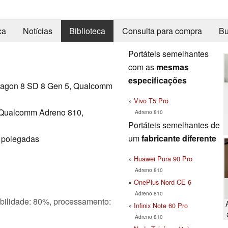
ca
Notícias
Biblioteca
Consulta para compra
Bu
Portáteis semelhantes
com as
mesmas
especificações
agon 8 SD 8 Gen 5, Qualcomm
Vivo T5 Pro
Qualcomm Adreno 810,
Adreno 810
Portáteis semelhantes de
um
fabricante diferente
3 polegadas
Huawei Pura 90 Pro
Adreno 810
OnePlus Nord CE 6
Adreno 810
ilidade: 80%, processamento:
Infinix Note 60 Pro
Adreno 810