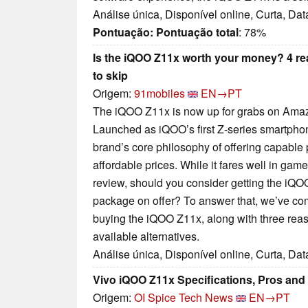
Análise única, Disponível online, Curta, Da
Pontuação:
Pontuação total
: 78%
Is the iQOO Z11x worth your money? 4 re
to skip
Origem:
91mobiles
EN→PT
The iQOO Z11x is now up for grabs on Amaz
Launched as iQOO’s first Z-series smartphon
brand’s core philosophy of offering capable
affordable prices. While it fares well in gam
review, should you consider getting the iQO
package on offer? To answer that, we’ve com
buying the iQOO Z11x, along with three reason
available alternatives.
Análise única, Disponível online, Curta, Da
Vivo iQOO Z11x Specifications, Pros an
Origem:
OI Spice Tech News
EN→PT