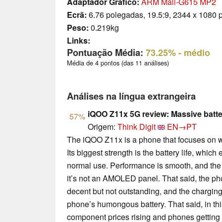
Adaptador Gráfico:
ARM Mali-G615 MP2
Ecrã:
6.76 polegadas, 19.5:9, 2344 x 1080 p
Peso:
0.219kg
Links:
Pontuação Média:
73.25%
- médio
Média de 4 pontos (das 11 análises)
Análises na língua extrangeira
iQOO Z11x 5G review: Massive batter
57%
Origem:
Think Digit
EN→PT
The iQOO Z11x is a phone that focuses on wh
Its biggest strength is the battery life, which
normal use. Performance is smooth, and the 
it’s not an AMOLED panel. That said, the pho
decent but not outstanding, and the charging
phone’s humongous battery. That said, in thi
component prices rising and phones getting 