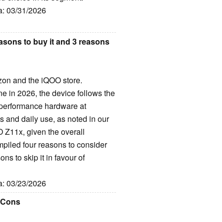
ta: 03/31/2026
asons to buy it and 3 reasons
on and the iQOO store.
e in 2026, the device follows the
 performance hardware at
es and daily use, as noted in our
O Z11x, given the overall
piled four reasons to consider
s to skip it in favour of
ta: 03/23/2026
d Cons