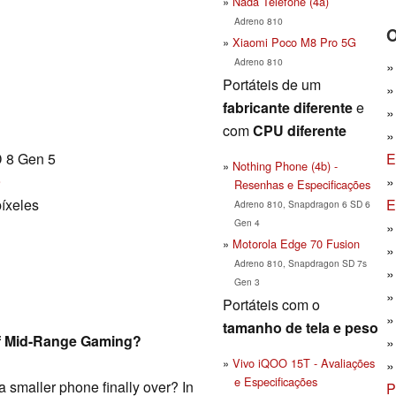
Nada Telefone (4a)
Adreno 810
O
Xiaomi Poco M8 Pro 5G
Adreno 810
Portáteis de um
fabricante diferente
e
com
CPU diferente
 8 Gen 5
E
Nothing Phone (4b) -
9
Resenhas e Especificações
íxeles
E
Adreno 810, Snapdragon 6 SD 6
Gen 4
Motorola Edge 70 Fusion
Adreno 810, Snapdragon SD 7s
Gen 3
Portáteis com o
tamanho de tela e peso
f Mid-Range Gaming?
Vivo iQOO 15T - Avaliações
e Especificações
 a smaller phone finally over? In
P