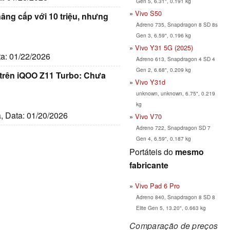
Gen 5, 6.31", 0.191 kg
Vivo S50
nâng cấp với 10 triệu, nhưng
Adreno 735, Snapdragon 8 SD 8s
Gen 3, 6.59", 0.196 kg
Vivo Y31 5G (2025)
ta: 01/22/2026
Adreno 613, Snapdragon 4 SD 4
Gen 2, 6.68", 0.209 kg
 trên iQOO Z11 Turbo: Chưa
Vivo Y31d
unknown, unknown, 6.75", 0.219
kg
a, Data: 01/20/2026
Vivo V70
Adreno 722, Snapdragon SD 7
Gen 4, 6.59", 0.187 kg
Portáteis do
mesmo
fabricante
Vivo Pad 6 Pro
Adreno 840, Snapdragon 8 SD 8
Elite Gen 5, 13.20", 0.663 kg
Comparação de preços