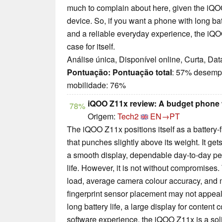
much to complain about here, given the iQO
device. So, if you want a phone with long ba
and a reliable everyday experience, the iQ
case for itself.
Análise única, Disponível online, Curta, Da
Pontuação:
Pontuação total
: 57% desemp
mobilidade: 76%
iQOO Z11x review: A budget phone 
78%
Origem:
Tech2
EN→PT
The iQOO Z11x positions itself as a battery-
that punches slightly above its weight. It get
a smooth display, dependable day-to-day pe
life. However, it is not without compromise
load, average camera colour accuracy, and mi
fingerprint sensor placement may not appeal t
long battery life, a large display for content
software experience, the iQOO Z11x is a soli