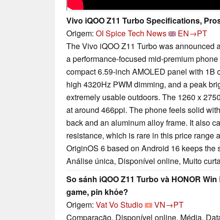
Vivo iQOO Z11 Turbo Specifications, Pr
Origem:
OI Spice Tech News
EN→PT
The Vivo iQOO Z11 Turbo was announced an
a performance-focused mid-premium phone wit
compact 6.59-inch AMOLED panel with 1B co
high 4320Hz PWM dimming, and a peak brigh
extremely usable outdoors. The 1260 x 2750 
at around 466ppi. The phone feels solid with 
back and an aluminum alloy frame. It also c
resistance, which is rare in this price range 
OriginOS 6 based on Android 16 keeps the 
Análise única, Disponível online, Muito curt
So sánh iQOO Z11 Turbo và HONOR Win R
game, pin khỏe?
Origem:
Vat Vo Studio
VN→PT
Comparação, Disponível online, Média, Dat