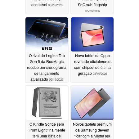
acessível
SoC sub-flagship
05/20/2026
05/20/2026
O rival do Legion Tab
Novo tablet da Oppo
Gen 5 da RedMagic
revelado oficialmente
recebe um cronograma
com chipset de última
de lançamento
geração
05/19/2026
atualizado
05/19/2026
O Kindle Scribe sem
Novos tablets premium
Front Light finalmente
da Samsung devem
tem uma data de
ficar com a MediaTek