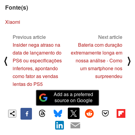
Fonte(s)
Xiaomi
Previous article
Next article
Insider nega atraso na
Bateria com duração
data de lançamento do
extremamente longa em
⟨
⟩
PS6 ou especificações
nossa análise - Como
inferiores, apontando
um smartphone nos
como fator as vendas
surpreendeu
lentas do PS5
Add as a preferred
source on Google