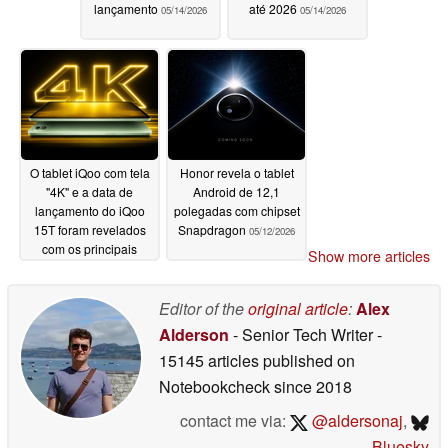
lançamento
até 2026
05/14/2026
05/14/2026
O tablet iQoo com tela
Honor revela o tablet
"4K" e a data de
Android de 12,1
lançamento do iQoo
polegadas com chipset
15T foram revelados
Snapdragon
05/12/2026
com os principais
Show more articles
detalhes
05/14/2026
Editor of the
original article
:
Alex
Alderson
- Senior Tech Writer
-
15145 articles published on
Notebookcheck
since 2018
contact me via:
@aldersonaj
,
Bluesky