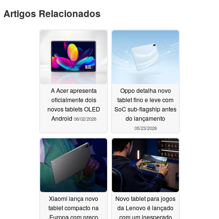
Artigos Relacionados
A Acer apresenta
Oppo detalha novo
oficialmente dois
tablet fino e leve com
novos tablets OLED
SoC sub-flagship antes
Android
do lançamento
06/02/2026
05/23/2026
Xiaomi lança novo
Novo tablet para jogos
tablet compacto na
da Lenovo é lançado
Europa com preço
com um inesperado