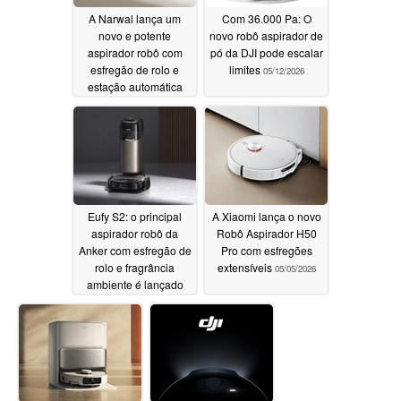
A Narwal lança um
Com 36.000 Pa: O
novo e potente
novo robô aspirador de
aspirador robô com
pó da DJI pode escalar
esfregão de rolo e
limites
05/12/2026
estação automática
05/12/2026
Eufy S2: o principal
A Xiaomi lança o novo
aspirador robô da
Robô Aspirador H50
Anker com esfregão de
Pro com esfregões
rolo e fragrância
extensíveis
05/05/2026
ambiente é lançado
com um presente
05/08/2026