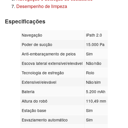
Desempenho de limpeza
Especificações
Navegação
iPath 2.0
Poder de sucção
15.000 Pa
Anti-embaraçamento de pelos
Sim
Escova lateral extensível/elevável
Não/não
Tecnologia de esfregão
Rolo
Extensível/elevável
Não/sim
Bateria
5.200 mAh
Altura do robô
110,49 mm
Estação base
Sim
Esvaziamento automático
Sim