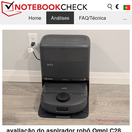
Home
Análises
FAQ/Técnica
...
Notícias
Biblioteca
Consulta para compra
Busca
Contacto
avaliação do aspirador robô Omni C28