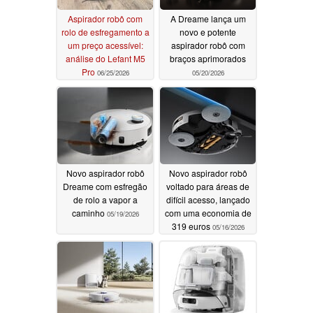
Aspirador robô com
A Dreame lança um
rolo de esfregamento a
novo e potente
um preço acessível:
aspirador robô com
análise do Lefant M5
braços aprimorados
Pro
06/25/2026
05/20/2026
Novo aspirador robô
Novo aspirador robô
Dreame com esfregão
voltado para áreas de
de rolo a vapor a
difícil acesso, lançado
caminho
com uma economia de
05/19/2026
319 euros
05/16/2026