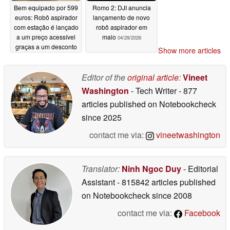
Bem equipado por 599
Romo 2: DJI anuncia
euros: Robô aspirador
lançamento de novo
com estação é lançado
robô aspirador em
a um preço acessível
maio
04/29/2026
graças a um desconto
Show more articles
04/30/2026
Editor of the
original article
:
Vineet
Washington
- Tech Writer
- 877
articles published on Notebookcheck
since 2025
contact me via:
vineetwashington
Translator:
Ninh Ngoc Duy
- Editorial
Assistant
- 815842 articles published
on Notebookcheck
since 2008
contact me via:
Facebook