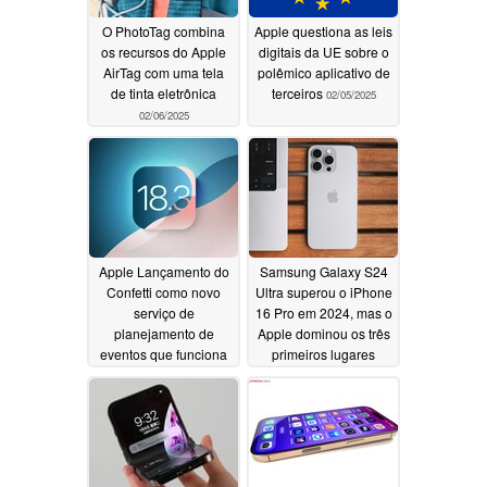
O PhotoTag combina
Apple questiona as leis
os recursos do Apple
digitais da UE sobre o
AirTag com uma tela
polêmico aplicativo de
de tinta eletrônica
terceiros
02/05/2025
02/06/2025
Apple Lançamento do
Samsung Galaxy S24
Confetti como novo
Ultra superou o iPhone
serviço de
16 Pro em 2024, mas o
planejamento de
Apple dominou os três
eventos que funciona
primeiros lugares
via iCloud
02/03/2025
02/03/2025