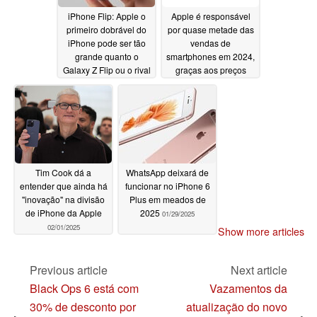
iPhone Flip: Apple o
Apple é responsável
primeiro dobrável do
por quase metade das
iPhone pode ser tão
vendas de
grande quanto o
smartphones em 2024,
Galaxy Z Flip ou o rival
graças aos preços
Motorola Razr
excessivos dos
02/01/2025
iPhones
02/01/2025
Tim Cook dá a
WhatsApp deixará de
entender que ainda há
funcionar no iPhone 6
"inovação" na divisão
Plus em meados de
de iPhone da Apple
2025
01/29/2025
02/01/2025
Show more articles
Previous article
Next article
Black Ops 6 está com
Vazamentos da
30% de desconto por
atualização do novo