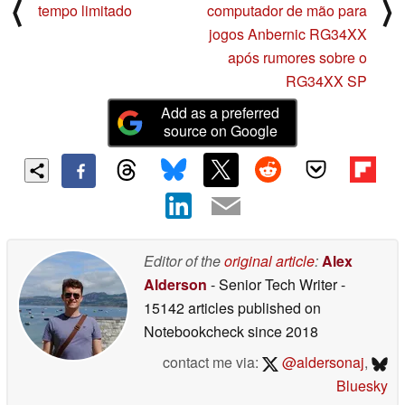
⟨
⟩
tempo limitado
computador de mão para
jogos Anbernic RG34XX
após rumores sobre o
RG34XX SP
Add as a preferred
source on Google
Editor of the
original article
:
Alex
Alderson
- Senior Tech Writer
-
15142 articles published on
Notebookcheck
since 2018
contact me via:
@aldersonaj
,
Bluesky