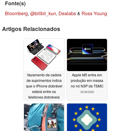
Fonte(s)
Bloomberg
,
@billbil_kun
,
Dealabs
&
Ross Young
Artigos Relacionados
Vazamento da cadeia
Apple M5 entra em
de suprimentos indica
produção em massa
que o iPhone dobrável
no nó N3P da TSMC
estará entre os
02/06/2025
telefones dobráveis
mais finos, as
especificações incluem
tela de 12,2 polegadas
e configuração de
câmera dupla
02/06/2025