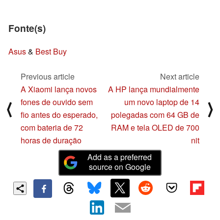
Fonte(s)
Asus
&
Best Buy
Previous article
Next article
A Xiaomi lança novos
A HP lança mundialmente
fones de ouvido sem
um novo laptop de 14
⟨
⟩
fio antes do esperado,
polegadas com 64 GB de
com bateria de 72
RAM e tela OLED de 700
horas de duração
nit
Add as a preferred
source on Google