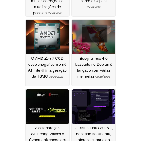
muitas correções e
sobre o Copilot
atualizações de
05/26/2026
pacotes
05/26/2026
O AMD Zen 7 CCD
Besgnulinux 4-0
deve chegar com o nó
baseado no Debian é
A14 de última geração
lançado com várias
da TSMC
melhorias
05/26/2026
05/26/2026
A colaboração
O Rhino Linux 2026.1,
Wuthering Waves x
baseado no Ubuntu,
Cyberpunk chega em
oferece suporte ao