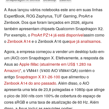
A Asus lançou vários notebooks este ano em suas linhas
ExpertBook, ROG Zephyrus, TUF Gaming, ProArt e
Zenbook. Dos que foram lançados em 2026, alguns
também apresentam chipsets Qualcomm Snapdragon X2.
Por exemplo, o
ProArt PZ14 já está disponível
assim como
o
Zenbook A14
e o Zenbook A16 que
que já analisamos
.
Agora, a empresa começou a vender um desktop tudo-em-
um (AiO) com Snapdragon X. Efetivamente, a resposta da
Asus ao
Apple iMac
(atualmente em US$ 1.283 na
Amazon)
, o VM441 (V400 AiO VM441QA) contém o
antigo
Snapdragon X X1-26-100
que alimentou o
Zenbook A14 do ano passado
. Além disso, o AiO
apresenta uma tela de 23,8 polegadas e 1080p que atinge
o pico de 300 nits com 100% de cobertura do espaço de
cores sRGB e uma taxa de atualização de 60 Hz. Além
disso, a Asus inclui as seguintes portas: