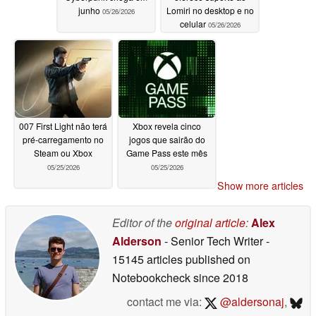
junho
Lomiri no desktop e no
05/26/2026
celular
05/26/2026
007 First Light não terá
Xbox revela cinco
pré-carregamento no
jogos que sairão do
Steam ou Xbox
Game Pass este mês
05/25/2026
05/25/2026
Show more articles
Editor of the
original article
:
Alex
Alderson
- Senior Tech Writer
-
15145 articles published on
Notebookcheck
since 2018
contact me via:
@aldersonaj
,