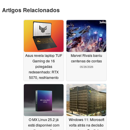
Artigos Relacionados
Asus revela laptop TUF
Marvel Rivals baniu
Gaming de 16
centenas de contas
polegadas
05/26/2026
redesenhado: RTX
5070, resfriamento
especializado e
durabilidade
06/02/2026
O MX Linux 25.2 já
Windows 11: Microsoft
está disponível com
volta atrás na decisão