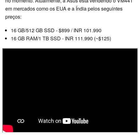
no momento. Atualmente, a Asus está vendendo o VM441
em mercados como os EUA e a Índia pelos seguintes
preços:
16 GB/512 GB SSD - $899 / INR 101.990
16 GB RAM/1 TB SSD - INR 111.990 (~$125)