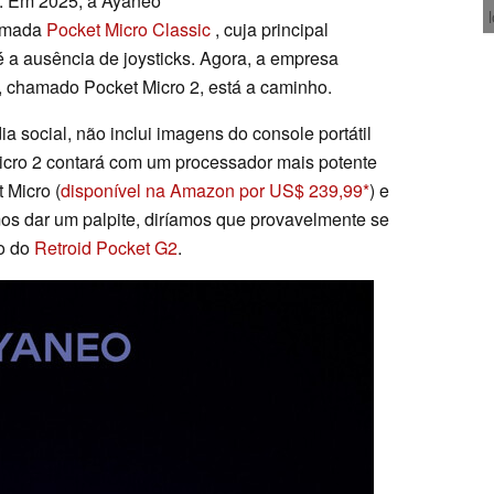
. Em 2025, a Ayaneo
hamada
Pocket Micro Classic
, cuja principal
é a ausência de joysticks. Agora, a empresa
, chamado Pocket Micro 2, está a caminho.
a social, não inclui imagens do console portátil
icro 2 contará com um processador mais potente
 Micro (
disponível na Amazon por US$ 239,99
) e
os dar um palpite, diríamos que provavelmente se
o do
Retroid Pocket G2
.