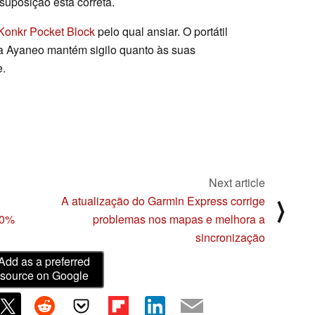
suposição está correta.
Konkr Pocket Block
pelo qual ansiar. O portátil
 a Ayaneo mantém sigilo quanto às suas
e.
Next article
A atualização do Garmin Express corrige
⟩
70%
problemas nos mapas e melhora a
sincronização
Add as a preferred
source on Google