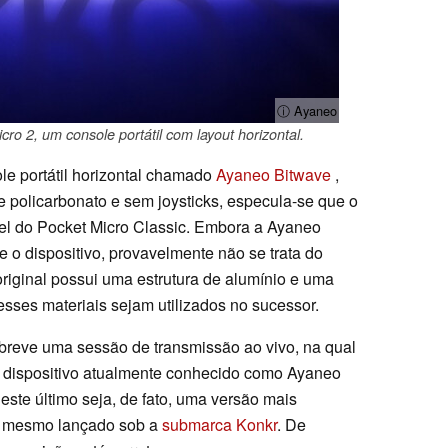
ⓘ Ayaneo
ro 2, um console portátil com layout horizontal.
e portátil horizontal chamado
Ayaneo Bitwave
,
e policarbonato e sem joysticks, especula-se que o
el do Pocket Micro Classic. Embora a Ayaneo
 o dispositivo, provavelmente não se trata do
original possui uma estrutura de alumínio e uma
 esses materiais sejam utilizados no sucessor.
reve uma sessão de transmissão ao vivo, na qual
o dispositivo atualmente conhecido como Ayaneo
ste último seja, de fato, uma versão mais
té mesmo lançado sob a
submarca Konkr
. De