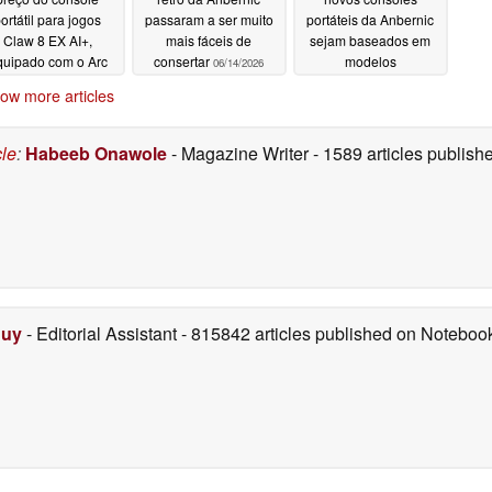
ortátil para jogos
passaram a ser muito
portáteis da Anbernic
Claw 8 EX AI+,
mais fáceis de
sejam baseados em
quipado com o Arc
consertar
modelos
06/14/2026
 Extreme
descontinuados da
06/15/2026
ow more articles
Nintendo
06/14/2026
cle
:
Habeeb Onawole
- Magazine Writer
- 1589 articles publis
Duy
- Editorial Assistant
- 815842 articles published on Notebo