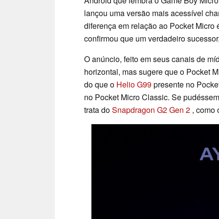
Android que lembra o Game Boy Micro
lançou uma versão mais acessível c
diferença em relação ao Pocket Micro 
confirmou que um verdadeiro sucessor
O anúncio, feito em seus canais de mídi
horizontal, mas sugere que o Pocket M
do que o
Helio G99
presente no Pocket
no Pocket Micro Classic. Se pudéssem
trata do
Snapdragon G2 Gen 2
, como 