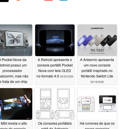
O Pocket Nova da
A Retroid apresenta o
A Anbernic apresenta
etroid possui um
console portátil Pocket
um novo console
processador
Nova com tela OLED
portátil inspirado no
ualcomm, mas não
no formato 4:3
Nintendo Switch Lite
06/22/2026
e trata de um chip
06/19/2026
apdragon
06/25/2026
 MSI revela o alto
Os consoles portáteis
Há rumores de que os
preço do console
retrô da Anbernic
novos consoles