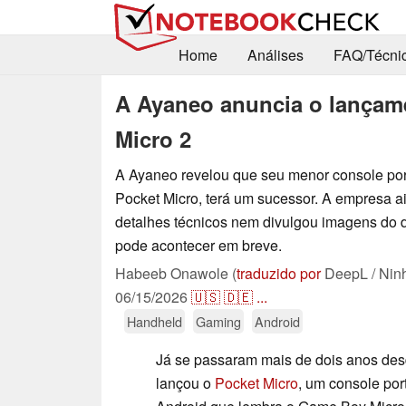
Home
Análises
FAQ/Técni
A Ayaneo anuncia o lançame
Micro 2
A Ayaneo revelou que seu menor console portá
Pocket Micro, terá um sucessor. A empresa a
detalhes técnicos nem divulgou imagens do d
pode acontecer em breve.
Habeeb Onawole (
traduzido por
DeepL / Nin
06/15/2026
🇺🇸
🇩🇪
...
Handheld
Gaming
Android
Já se passaram mais de dois anos de
lançou o
Pocket Micro
, um console por