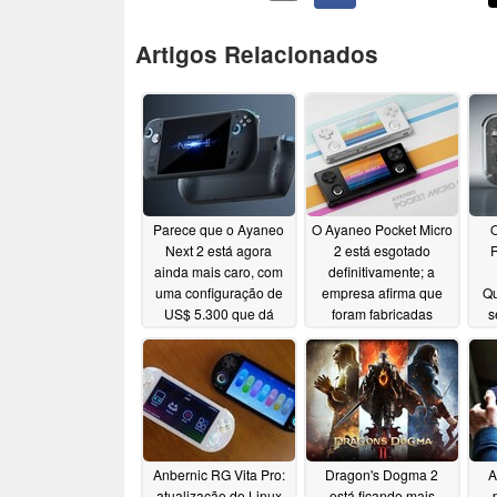
Artigos Relacionados
Parece que o Ayaneo
O Ayaneo Pocket Micro
Next 2 está agora
2 está esgotado
R
ainda mais caro, com
definitivamente; a
uma configuração de
empresa afirma que
Q
US$ 5.300 que dá
foram fabricadas
s
água nos olhos
apenas 100 unidades
Sn
07/21/2026
06/28/2026
Anbernic RG Vita Pro:
Dragon's Dogma 2
A
atualização do Linux
está ficando mais