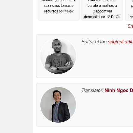
traz novos temas e
barato e melhor; a
p
recursos
Capcom vai
06/17/2026
descontinuar 12 DLCs
e
G3
06/16/2026
Sh
Editor of the
original arti
Translator:
Ninh Ngoc 