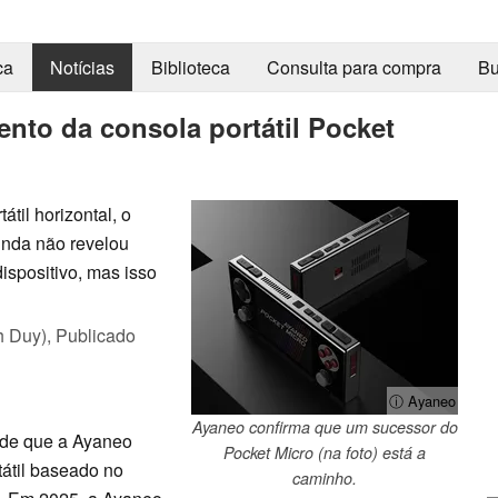
ca
Notícias
Biblioteca
Consulta para compra
Bu
nto da consola portátil Pocket
til horizontal, o
inda não revelou
ispositivo, mas isso
h Duy),
Publicado
ⓘ Ayaneo
Ayaneo confirma que um sucessor do
sde que a Ayaneo
Pocket Micro (na foto) está a
tátil baseado no
caminho.