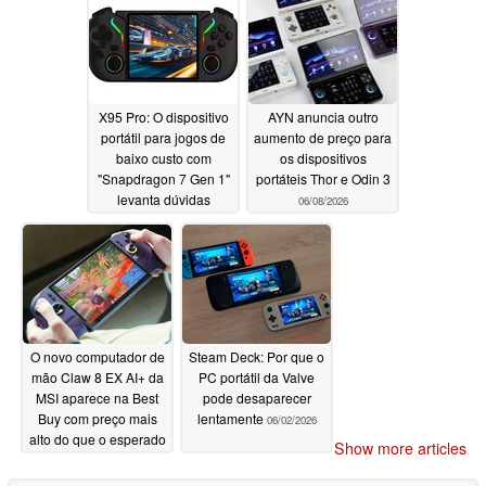
06/13/2026
X95 Pro: O dispositivo
AYN anuncia outro
portátil para jogos de
aumento de preço para
baixo custo com
os dispositivos
"Snapdragon 7 Gen 1"
portáteis Thor e Odin 3
levanta dúvidas
06/08/2026
06/09/2026
O novo computador de
Steam Deck: Por que o
mão Claw 8 EX AI+ da
PC portátil da Valve
MSI aparece na Best
pode desaparecer
Buy com preço mais
lentamente
06/02/2026
alto do que o esperado
Show more articles
e SSD de 1 TB
06/03/2026