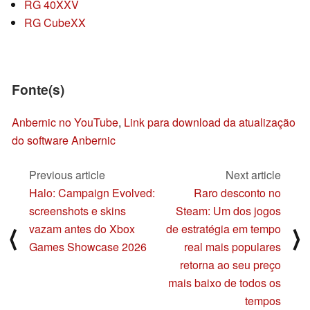
RG 40XXV
RG CubeXX
Fonte(s)
Anbernic no YouTube
,
Link para download da atualização
do software Anbernic
Previous article
Next article
Halo: Campaign Evolved:
Raro desconto no
screenshots e skins
Steam: Um dos jogos
vazam antes do Xbox
de estratégia em tempo
⟨
⟩
Games Showcase 2026
real mais populares
retorna ao seu preço
mais baixo de todos os
tempos