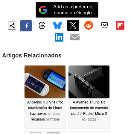
Add as a preferred
source on Google
Artigos Relacionados
Anbernic RG Vita Pro:
A Ayaneo anuncia o
atualização do Linux
lançamento da consola
traz novos temas e
portátil Pocket Micro 2
recursos
06/17/2026
06/15/2026