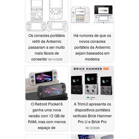
Os consoles portáteis
Há rumores de que os
retrô da Anbernic
novos consoles
passaram a ser muito
portáteis da Anbernic
mais fáceis de
sejam baseados em
consertar
modelos
06/14/2026
descontinuados da
Nintendo
06/14/2026
O Retroid Pocket 6
A TrimUI apresenta os
ganha uma nova
dispositivos portáteis
versão com 12 GB de
verticais Brick Hammer
RAM, mas com menos
Pro U e Brick Pro
espaço de
06/12/2026
armazenamento