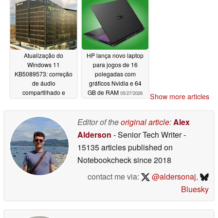
05/27/2026
05/27/2026
Atualização do
HP lança novo laptop
Windows 11
para jogos de 16
KB5089573: correção
polegadas com
de áudio
gráficos Nvidia e 64
compartilhado e
GB de RAM
05/27/2026
Show more articles
partição
05/27/2026
Editor of the
original article
:
Alex
Alderson
- Senior Tech Writer
-
15135 articles published on
Notebookcheck
since 2018
contact me via:
@aldersonaj
,
Bluesky