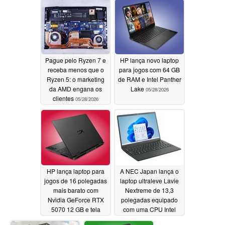
Pague pelo Ryzen 7 e
HP lança novo laptop
receba menos que o
para jogos com 64 GB
Ryzen 5: o marketing
de RAM e Intel Panther
da AMD engana os
Lake
05/28/2026
clientes
05/28/2026
HP lança laptop para
A NEC Japan lança o
jogos de 16 polegadas
laptop ultraleve Lavie
mais barato com
Nextreme de 13,3
Nvidia GeForce RTX
polegadas equipado
5070 12 GB e tela
com uma CPU Intel
OLED de 165 Hz
Core Ultra 7 258V