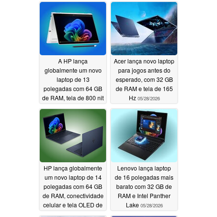
A HP lança
Acer lança novo laptop
globalmente um novo
para jogos antes do
laptop de 13
esperado, com 32 GB
polegadas com 64 GB
de RAM e tela de 165
de RAM, tela de 800 nit
Hz
05/28/2026
e conectividade celular
06/04/2026
HP lança globalmente
Lenovo lança laptop
um novo laptop de 14
de 16 polegadas mais
polegadas com 64 GB
barato com 32 GB de
de RAM, conectividade
RAM e Intel Panther
celular e tela OLED de
Lake
05/28/2026
120 Hz
05/28/2026