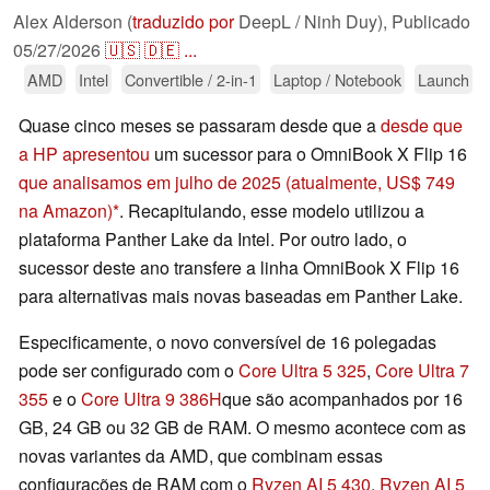
Alex Alderson (
traduzido por
DeepL / Ninh Duy),
Publicado
05/27/2026
🇺🇸
🇩🇪
...
AMD
Intel
Convertible / 2-in-1
Laptop / Notebook
Launch
Quase cinco meses se passaram desde que a
desde que
a HP apresentou
um sucessor para o OmniBook X Flip 16
que analisamos em julho de 2025
(atualmente, US$ 749
na Amazon)
. Recapitulando, esse modelo utilizou a
plataforma Panther Lake da Intel. Por outro lado, o
sucessor deste ano transfere a linha OmniBook X Flip 16
para alternativas mais novas baseadas em Panther Lake.
Especificamente, o novo conversível de 16 polegadas
pode ser configurado com o
Core Ultra 5 325
,
Core Ultra 7
355
e o
Core Ultra 9 386H
que são acompanhados por 16
GB, 24 GB ou 32 GB de RAM. O mesmo acontece com as
novas variantes da AMD, que combinam essas
configurações de RAM com o
Ryzen AI 5 430
,
Ryzen AI 5