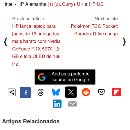
Intel - HP Alemanha
(1)
(2)
,
Currys UK
&
HP US
Previous article
Next article
HP lança laptop para
Pokémon TCG Pocket:
jogos de 16 polegadas
Paradox Drive chega
⟨
⟩
mais barato com Nvidia
GeForce RTX 5070 12
GB e tela OLED de 165
Hz
Add as a preferred
source on Google
Artigos Relacionados