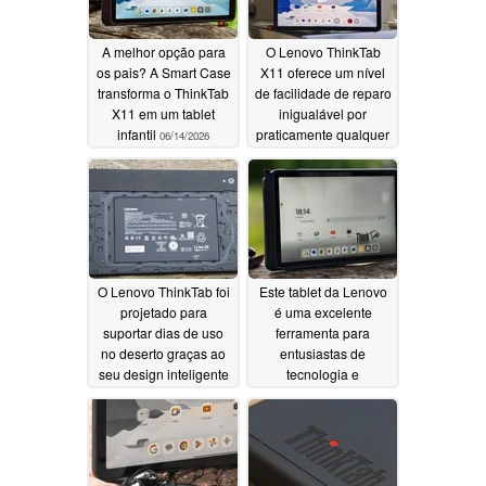
A melhor opção para
O Lenovo ThinkTab
os pais? A Smart Case
X11 oferece um nível
transforma o ThinkTab
de facilidade de reparo
X11 em um tablet
inigualável por
infantil
praticamente qualquer
06/14/2026
outro tablet
06/14/2026
O Lenovo ThinkTab foi
Este tablet da Lenovo
projetado para
é uma excelente
suportar dias de uso
ferramenta para
no deserto graças ao
entusiastas de
seu design inteligente
tecnologia e
da bateria
profissionais
06/14/2026
06/14/2026