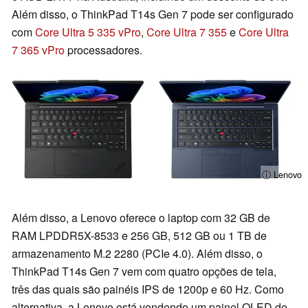
Além disso, o ThinkPad T14s Gen 7 pode ser configurado
com
Core Ultra 5 335 vPro
,
Core Ultra 7 355
e
Core Ultra
7 365 vPro
processadores.
ⓘ Lenovo
Além disso, a Lenovo oferece o laptop com 32 GB de
RAM LPDDR5X-8533 e 256 GB, 512 GB ou 1 TB de
armazenamento M.2 2280 (PCIe 4.0). Além disso, o
ThinkPad T14s Gen 7 vem com quatro opções de tela,
três das quais são painéis IPS de 1200p e 60 Hz. Como
alternativa, a Lenovo está vendendo um painel OLED de