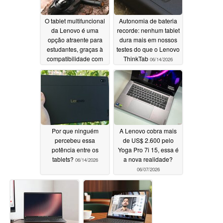
O tablet multifuncional
Autonomia de bateria
da Lenovo é uma
recorde: nenhum tablet
opção atraente para
dura mais em nossos
estudantes, graças à
testes do que o Lenovo
compatibilidade com
ThinkTab
06/14/2026
caneta stylus
06/14/2026
Por que ninguém
A Lenovo cobra mais
percebeu essa
de US$ 2.600 pelo
potência entre os
Yoga Pro 7i 15, essa é
tablets?
a nova realidade?
06/14/2026
06/07/2026