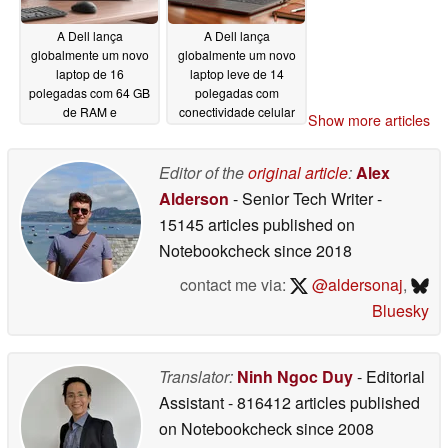
A Dell lança
A Dell lança
globalmente um novo
globalmente um novo
laptop de 16
laptop leve de 14
polegadas com 64 GB
polegadas com
de RAM e
conectividade celular
Show more articles
processadores AMD
5G e tela VRR de 120
Zen 5
Hz
06/05/2026
06/05/2026
Editor of the
original article
:
Alex
Alderson
- Senior Tech Writer
-
15145 articles published on
Notebookcheck
since 2018
contact me via:
@aldersonaj
,
Bluesky
Translator:
Ninh Ngoc Duy
- Editorial
Assistant
- 816412 articles published
on Notebookcheck
since 2008