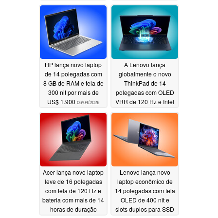
5G e tela VRR de 120
de duração
06/04/2026
Hz
06/05/2026
HP lança novo laptop
A Lenovo lança
de 14 polegadas com
globalmente o novo
8 GB de RAM e tela de
ThinkPad de 14
300 nit por mais de
polegadas com OLED
US$ 1.900
VRR de 120 Hz e Intel
06/04/2026
Panther Lake
06/04/2026
Acer lança novo laptop
Lenovo lança novo
leve de 16 polegadas
laptop econômico de
com tela de 120 Hz e
14 polegadas com tela
bateria com mais de 14
OLED de 400 nit e
horas de duração
slots duplos para SSD