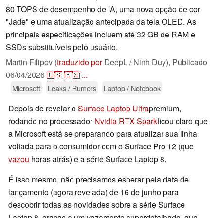
80 TOPS de desempenho de IA, uma nova opção de cor
"Jade" e uma atualização antecipada da tela OLED. As
principais especificações incluem até 32 GB de RAM e
SSDs substituíveis pelo usuário.
Martin Filipov (
traduzido por
DeepL / Ninh Duy),
Publicado
06/04/2026
🇺🇸
🇪🇸
...
Microsoft
Leaks / Rumors
Laptop / Notebook
Depois de revelar o
Surface Laptop Ultra
premium,
rodando no processador
Nvidia RTX Spark
ficou claro que
a Microsoft está se preparando para atualizar sua linha
voltada para o consumidor com o Surface Pro 12 (que
vazou
horas atrás) e a série Surface Laptop 8.
É isso mesmo, não precisamos esperar pela data de
lançamento (agora revelada) de 16 de junho para
descobrir todas as novidades sobre a série Surface
Laptop 8, graças a um vazamento superdetalhado, que