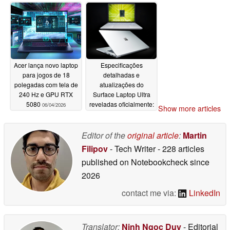
06/04/2026
06/04/2026
Acer lança novo laptop
Especificações
para jogos de 18
detalhadas e
polegadas com tela de
atualizações do
240 Hz e GPU RTX
Surface Laptop Ultra
5080
reveladas oficialmente:
06/04/2026
Show more articles
Um MacBook Pro com
Windows 11?
06/04/2026
Editor of the
original article
:
Martin
Filipov
- Tech Writer
- 228 articles
published on Notebookcheck
since
2026
contact me via:
LinkedIn
Translator:
Ninh Ngoc Duy
- Editorial