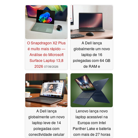
O Snapdragon X2 Plus
A Dell lança
é muito mais rápido —
globalmente um novo
Análise do Microsoft
laptop de 16
Surface Laptop 13,8
polegadas com 64 GB
2026
de RAM e
07/09/2026
processadores AMD
Zen 5
06/05/2026
A Dell lança
Lenovo lança novo
globalmente um novo
laptop acessível na
laptop leve de 14
Europa com Intel
polegadas com
Panther Lake e bateria
conectividade celular
com mais de 27 horas