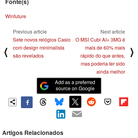
Fonte(s)
Winfuture
Previous article
Next article
Sete novos relógios Casio
O MSI Cubi AI+ 3MG é
com design minimalista
mais de 60% mais
⟨
⟩
são revelados
rápido do que antes,
mas poderia ter sido
ainda melhor
Add as a preferred
source on Google
Artigos Relacionados