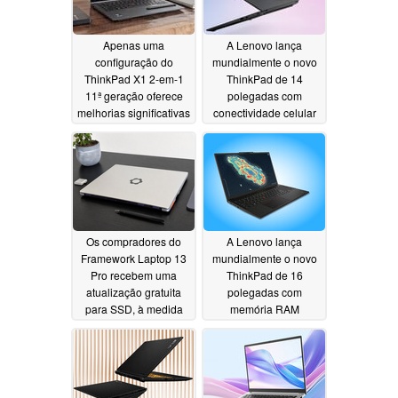
Apenas uma
A Lenovo lança
configuração do
mundialmente o novo
ThinkPad X1 2-em-1
ThinkPad de 14
11ª geração oferece
polegadas com
melhorias significativas
conectividade celular
no desempenho
5G e 64 GB de RAM
gráfico
06/28/2026
06/28/2026
Os compradores do
A Lenovo lança
Framework Laptop 13
mundialmente o novo
Pro recebem uma
ThinkPad de 16
atualização gratuita
polegadas com
para SSD, à medida
memória RAM
que a empresa reduz
LPCAMM2 e
os preços
processador Intel
06/27/2026
Panther Lake
06/27/2026