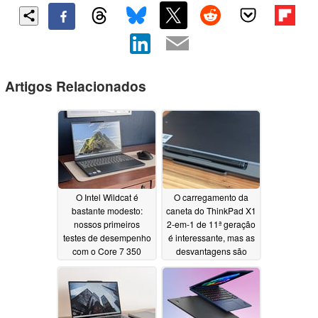
Artigos Relacionados
O Intel Wildcat é
O carregamento da
bastante modesto:
caneta do ThinkPad X1
nossos primeiros
2-em-1 de 11ª geração
testes de desempenho
é interessante, mas as
com o Core 7 350
desvantagens são
revelam resultados de
evidentes
06/28/2026
desempenho bastante
modestos
07/02/2026