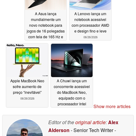
A Asus lança
A Lenovo lança um
mundialmente um
notebook acessível
novo notebook para
com processador AMD
jogos de 16 polegadas
e design fino e leve
com tela de 165 Hz e
06/26/2026
GPUs de 85 W
06/26/2026
Apple MacBook Neo
A Chuwi lança um
sofre aumento de
concorrente acessível
preço “inevitável”
do MacBook Neo,
equipado com o
06/26/2026
processador Intel
Show more articles
Wildcat Lake
06/25/2026
Editor of the
original article
:
Alex
Alderson
- Senior Tech Writer
-