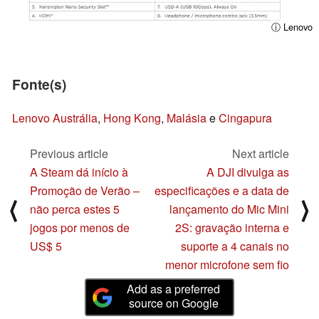
ⓘ Lenovo
Fonte(s)
Lenovo Austrália
,
Hong Kong
,
Malásia
e
Cingapura
Previous article
Next article
A Steam dá início à
A DJI divulga as
Promoção de Verão –
especificações e a data de
⟨
⟩
não perca estes 5
lançamento do Mic Mini
jogos por menos de
2S: gravação interna e
US$ 5
suporte a 4 canais no
menor microfone sem fio
Add as a preferred
source on Google