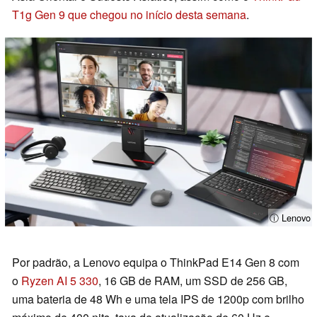
T1g Gen 9 que chegou no início desta semana
.
ⓘ Lenovo
Por padrão, a Lenovo equipa o ThinkPad E14 Gen 8 com
o
Ryzen AI 5 330
, 16 GB de RAM, um SSD de 256 GB,
uma bateria de 48 Wh e uma tela IPS de 1200p com brilho