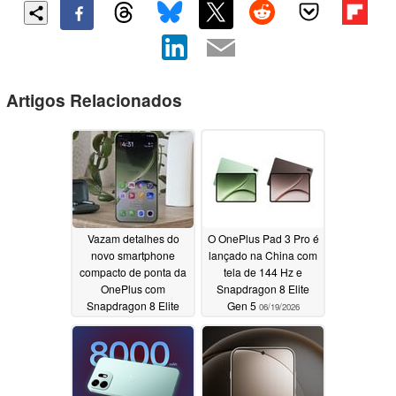
Artigos Relacionados
Vazam detalhes do
O OnePlus Pad 3 Pro é
novo smartphone
lançado na China com
compacto de ponta da
tela de 144 Hz e
OnePlus com
Snapdragon 8 Elite
Snapdragon 8 Elite
Gen 5
06/19/2026
Gen 6 e tela de 6,3
polegadas
06/22/2026