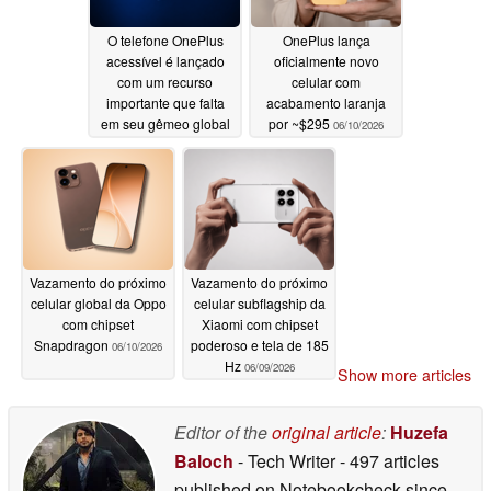
O telefone OnePlus
OnePlus lança
acessível é lançado
oficialmente novo
com um recurso
celular com
importante que falta
acabamento laranja
em seu gêmeo global
por ~$295
06/10/2026
06/10/2026
Vazamento do próximo
Vazamento do próximo
celular global da Oppo
celular subflagship da
com chipset
Xiaomi com chipset
Snapdragon
poderoso e tela de 185
06/10/2026
Hz
06/09/2026
Show more articles
Editor of the
original article
:
Huzefa
Baloch
- Tech Writer
- 497 articles
published on Notebookcheck
since