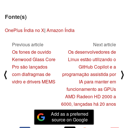
Fonte(s)
OnePlus Índia no X
|
Amazon Índia
Previous article
Next article
Os fones de ouvido
Os desenvolvedores de
Kenwood Glass Core
Linux estão utilizando o
Pro são lançados
GitHub Copilot e a
⟨
⟩
com diafragmas de
programação assistida por
vidro e drivers MEMS
IA para manter em
funcionamento as GPUs
AMD Radeon HD 2000 a
6000, lançadas há 20 anos
Add as a preferred
source on Google