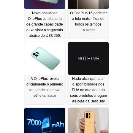
Novo celular da
O OnePlus 16 pode ter
OnePlus com bateria
a tela mais nítida de
de grande capacidade
todos os tempos
deve visar o segmento
06/18/2026
abaixo de US$ 250,
conforme vazam
detalhes sobre o
chipset
06/18/2026
A OnePlus revela
Nada alcança maior
oficialmente o primeiro
disponibilidade nos
celular de sua nova
EUA do que quando
série
seus produtos chegam
06/15/2026
às lojas da Best Buy
06/14/2026