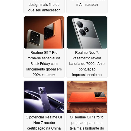
design mais fino do
mAh
11/28/2024
que seu antecessor
12/02/2024
Realme GT 7 Pro
Realme Neo 7:
torna-se especial da
vazamento revela
Black Friday com
bateria de 7000mAh e
lançamento global em
pontuação
2024
impressionante no
11/27/2024
AnTuTu
11/26/2024
O potencial Realme GT
O Realme GT7 Pro foi
Neo 7 recebe
projetado para ter a
certificação na China
tela mais brilhante do