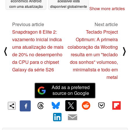
econômico Android
acessível está
com uma atualização
disponível globalmente
Show more articles
significativa da bateria
por apenas US$ 593
via importação
11/15/2024
Previous article
Next article
11/12/2024
Snapdragon 8 Elite 2:
Teclado Project
vazamento inicial indica
Optimum: A primeira
uma atualização de mais
colaboração da Wooting
⟨
⟩
de 20% no desempenho
resulta em um "teclado
da CPU para o chipset
dos sonhos" volumoso,
Galaxy da série S26
minimalista e todo em
metal
Add as a preferred
source on Google