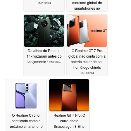
mercado global de
11/20/2024
smartphones no
lançamento
11/20/2024
Detalhes do Realme
O Realme GT 7 Pro
14x vazaram antes do
global não conta com a
lançamento
bateria maior de seu
11/18/2024
homólogo chinês
11/17/2024
O Realme C75 foi
Realme GT 7 Pro: O
certificado como o
carro-chefe
próximo smartphone
Snapdragon 8 Elite