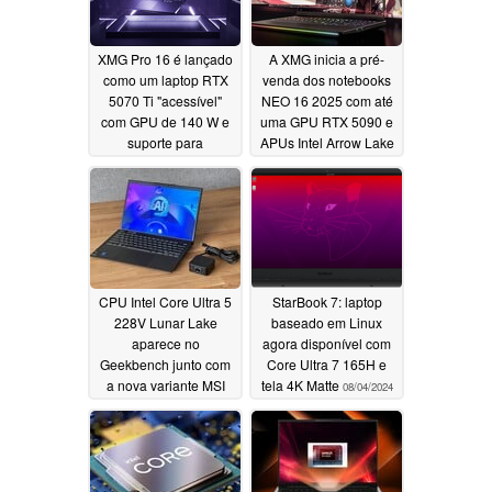
XMG Pro 16 é lançado
A XMG inicia a pré-
como um laptop RTX
venda dos notebooks
5070 Ti "acessível"
NEO 16 2025 com até
com GPU de 140 W e
uma GPU RTX 5090 e
suporte para
APUs Intel Arrow Lake
overclocking
/ AMD Ryzen 9000X3D
04/10/2025
02/27/2025
CPU Intel Core Ultra 5
StarBook 7: laptop
228V Lunar Lake
baseado em Linux
aparece no
agora disponível com
Geekbench junto com
Core Ultra 7 165H e
a nova variante MSI
tela 4K Matte
08/04/2024
Prestige 13
08/06/2024