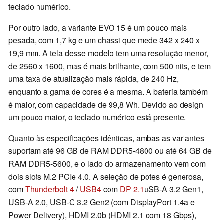
teclado numérico.
Por outro lado, a variante EVO 15 é um pouco mais
pesada, com 1,7 kg e um chassi que mede 342 x 240 x
19,9 mm. A tela desse modelo tem uma resolução menor,
de 2560 x 1600, mas é mais brilhante, com 500 nits, e tem
uma taxa de atualização mais rápida, de 240 Hz,
enquanto a gama de cores é a mesma. A bateria também
é maior, com capacidade de 99,8 Wh. Devido ao design
um pouco maior, o teclado numérico está presente.
Quanto às especificações idênticas, ambas as variantes
suportam até 96 GB de RAM DDR5-4800 ou até 64 GB de
RAM DDR5-5600, e o lado do armazenamento vem com
dois slots M.2 PCIe 4.0. A seleção de potes é generosa,
com
Thunderbolt 4
/
USB4
com
DP 2.1
uSB-A 3.2 Gen1,
USB-A 2.0, USB-C 3.2 Gen2 (com DisplayPort 1.4a e
Power Delivery), HDMI 2.0b (HDMI 2.1 com 18 Gbps),