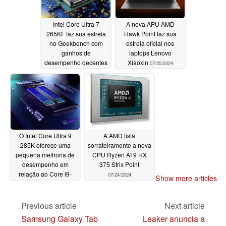
Intel Core Ultra 7
A nova APU AMD
265KF faz sua estreia
Hawk Point faz sua
no Geekbench com
estreia oficial nos
ganhos de
laptops Lenovo
desempenho decentes
Xiaoxin
07/25/2024
em relação ao Raptor
Lake
07/27/2024
O Intel Core Ultra 9
A AMD lista
285K oferece uma
sorrateiramente a nova
pequena melhoria de
CPU Ryzen AI 9 HX
desempenho em
375 Strix Point
relação ao Core i9-
07/24/2024
Show more articles
14900K em
benchmarks que
vazaram
Previous article
Next article
07/25/2024
Samsung Galaxy Tab
Leaker anuncia a