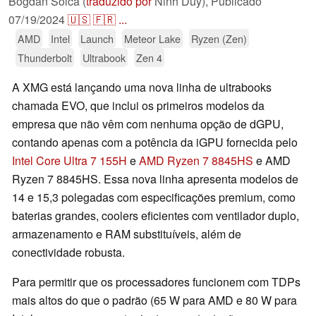
Bogdan Solca (
traduzido por
Ninh Duy),
Publicado
07/19/2024
🇺🇸
🇫🇷
...
AMD
Intel
Launch
Meteor Lake
Ryzen (Zen)
Thunderbolt
Ultrabook
Zen 4
A XMG está lançando uma nova linha de ultrabooks
chamada EVO, que inclui os primeiros modelos da
empresa que não vêm com nenhuma opção de dGPU,
contando apenas com a potência da iGPU fornecida pelo
Intel Core Ultra 7 155H
e
AMD Ryzen 7 8845HS
e AMD
Ryzen 7 8845HS. Essa nova linha apresenta modelos de
14 e 15,3 polegadas com especificações premium, como
baterias grandes, coolers eficientes com ventilador duplo,
armazenamento e RAM substituíveis, além de
conectividade robusta.
Para permitir que os processadores funcionem com TDPs
mais altos do que o padrão (65 W para AMD e 80 W para