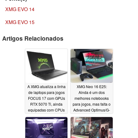
XMG EVO 14
XMG EVO 15
Artigos Relacionados
A XMG atualiza a linha
XMG Neo 16 E25:
de laptops para jogos
Ainda é um dos
FOCUS 17 com GPUs
melhores notebooks
RTX 5070 Ti, ainda
para jogos, mas falta o
equipadas com CPUs
Advanced Optimus/G-
Intel Raptor Lake/-R
Sync
05/21/2025
07/15/2025