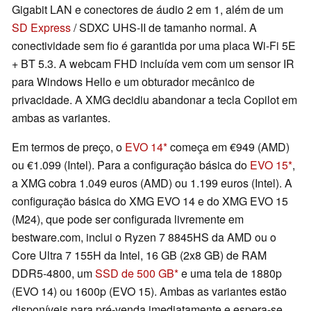
Gigabit LAN e conectores de áudio 2 em 1, além de um
SD Express
/ SDXC UHS-II de tamanho normal. A
conectividade sem fio é garantida por uma placa Wi-Fi 5E
+ BT 5.3. A webcam FHD incluída vem com um sensor IR
para Windows Hello e um obturador mecânico de
privacidade. A XMG decidiu abandonar a tecla Copilot em
ambas as variantes.
Em termos de preço, o
EVO 14
começa em €949 (AMD)
ou €1.099 (Intel). Para a configuração básica do
EVO 15
,
a XMG cobra 1.049 euros (AMD) ou 1.199 euros (Intel). A
configuração básica do XMG EVO 14 e do XMG EVO 15
(M24), que pode ser configurada livremente em
bestware.com, inclui o Ryzen 7 8845HS da AMD ou o
Core Ultra 7 155H da Intel, 16 GB (2x8 GB) de RAM
DDR5-4800, um
SSD de 500 GB
e uma tela de 1880p
(EVO 14) ou 1600p (EVO 15). Ambas as variantes estão
disponíveis para pré-venda imediatamente e espera-se