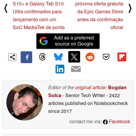
S10+ e Galaxy Tab S10
próxima oferta gratuita
⟨
⟩
Ultra confirmados para
da Epic Games Store
lançamento com um
antes da confirmação
SoC MediaTek de ponta
oficial
Add as a preferred
source on Google
Editor of the
original article
:
Bogdan
Solca
- Senior Tech Writer
- 2422
articles published on Notebookcheck
since 2017
contact me via:
Facebook