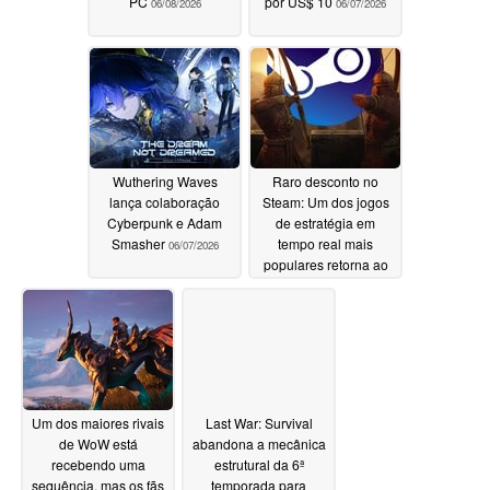
PC
por US$ 10
06/08/2026
06/07/2026
Wuthering Waves
Raro desconto no
lança colaboração
Steam: Um dos jogos
Cyberpunk e Adam
de estratégia em
Smasher
tempo real mais
06/07/2026
populares retorna ao
seu preço mais baixo
de todos os tempos
06/06/2026
Um dos maiores rivais
Last War: Survival
de WoW está
abandona a mecânica
recebendo uma
estrutural da 6ª
sequência, mas os fãs
temporada para