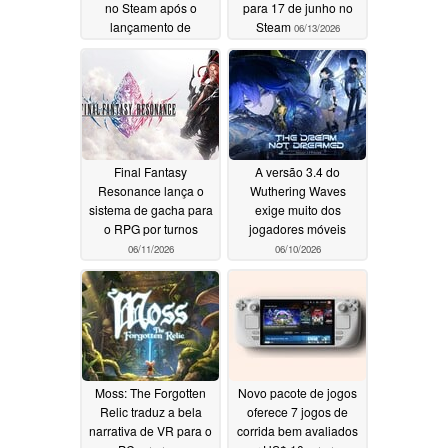
no Steam após o
para 17 de junho no
lançamento de
Steam
06/13/2026
Cyberpunk
06/13/2026
Final Fantasy
A versão 3.4 do
Resonance lança o
Wuthering Waves
sistema de gacha para
exige muito dos
o RPG por turnos
jogadores móveis
06/11/2026
06/10/2026
Moss: The Forgotten
Novo pacote de jogos
Relic traduz a bela
oferece 7 jogos de
narrativa de VR para o
corrida bem avaliados