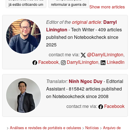
já estão criticando um
reformular a guerra de
Show more articles
detalhe
alianças
06/06/2026
06/04/2026
Editor of the
original article
:
Darryl
Linington
- Tech Writer
- 409 articles
published on Notebookcheck
since
2025
contact me via:
@DarrylLinington
,
Facebook
,
DarrylLinington
,
LinkedIn
Translator:
Ninh Ngoc Duy
- Editorial
Assistant
- 815842 articles published
on Notebookcheck
since 2008
contact me via:
Facebook
>
Análises e revisões de portáteis e celulares
>
Notícias
>
Arquivo de