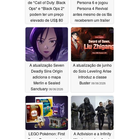
de *Call of Duty: Black
Persona 6 e jogou
Ops* e *Black Ops 2*
Persona 4 Revival
podem ter um preço
antes mesmo de os fãs
elevado de US$ 80
receberem um trailer
06/22/2026
06/10/2026
A atualização Seven
A atualização de junho
Deadly Sins Origin
do Solo Leveling Arise
adiciona o mapa
introduz a classe
Merlin e Sealed
Buster
06/06/2026
Sanctuary
06/06/2026
LEGO Pokémon: First
A Activision e a Infinity