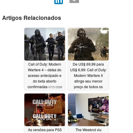
Artigos Relacionados
Call of Duty: Modern
De US$ 69,99 para
Warfare 4 – datas do
US$ 6,99: Call of Duty:
acesso antecipado e
Modern Warfare II
do beta aberto
atinge seu menor
confirmadas
preço de todos os
07/21/2026
tempos na Promoção
de Verão do Steam
07/02/2026
As versões para PS5
The Weeknd viu