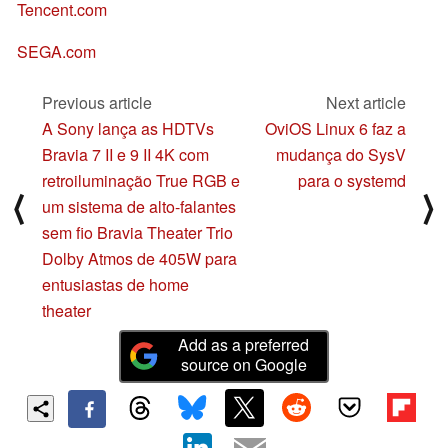
Tencent.com
SEGA.com
Previous article
Next article
A Sony lança as HDTVs
OviOS Linux 6 faz a
Bravia 7 II e 9 II 4K com
mudança do SysV
retroiluminação True RGB e
para o systemd
⟨
⟩
um sistema de alto-falantes
sem fio Bravia Theater Trio
Dolby Atmos de 405W para
entusiastas de home
theater
Add as a preferred
source on Google