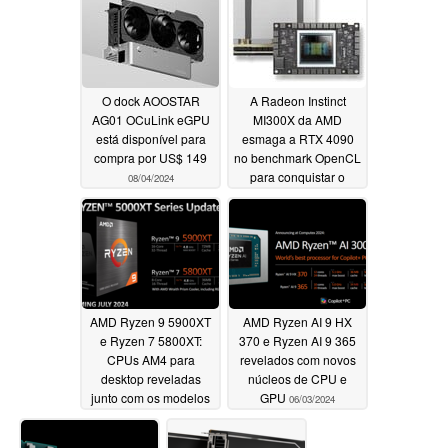
O dock AOOSTAR
A Radeon Instinct
AG01 OCuLink eGPU
MI300X da AMD
está disponível para
esmaga a RTX 4090
compra por US$ 149
no benchmark OpenCL
para conquistar o
08/04/2024
primeiro lugar, mas os
jogadores podem
relaxar
06/18/2024
AMD Ryzen 9 5900XT
AMD Ryzen AI 9 HX
e Ryzen 7 5800XT:
370 e Ryzen AI 9 365
CPUs AM4 para
revelados com novos
desktop reveladas
núcleos de CPU e
junto com os modelos
GPU
06/03/2024
Zen 5 de última
geração
06/03/2024