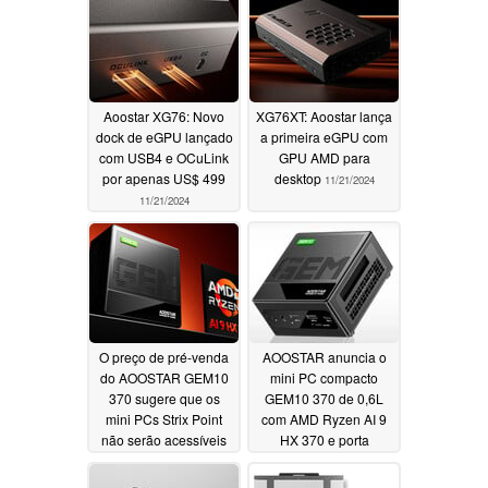
Aoostar XG76: Novo
XG76XT: Aoostar lança
dock de eGPU lançado
a primeira eGPU com
com USB4 e OCuLink
GPU AMD para
por apenas US$ 499
desktop
11/21/2024
11/21/2024
O preço de pré-venda
AOOSTAR anuncia o
do AOOSTAR GEM10
mini PC compacto
370 sugere que os
GEM10 370 de 0,6L
mini PCs Strix Point
com AMD Ryzen AI 9
não serão acessíveis
HX 370 e porta
OCuLink
09/20/2024
09/14/2024