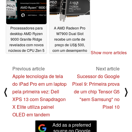
Processadores para
A AMD Radeon Pro
desktop AMD Ryzen
W7900 Dual Slot
9000 Granite Ridge
recebe um corte de
revelados com novos
preço de US$ 500,
núcleos de CPU Zen 5
com um desempenho
Show more articles
até 52% melhor por
06/03/2024
dólar em comparação
com a RTX 6000 Ada
Previous article
Next article
06/03/2024
Apple tecnologia de tela
Sucessor do Google
do iPad Pro em um laptop
Pixel 9: Primeira prova
⟨
⟩
pela primeira vez: Dell
de um chip Tensor G5
XPS 13 com Snapdragon
"sem Samsung" no
X Elite utiliza painel
Pixel 10
OLED em tandem
Add as a preferred
source on Google