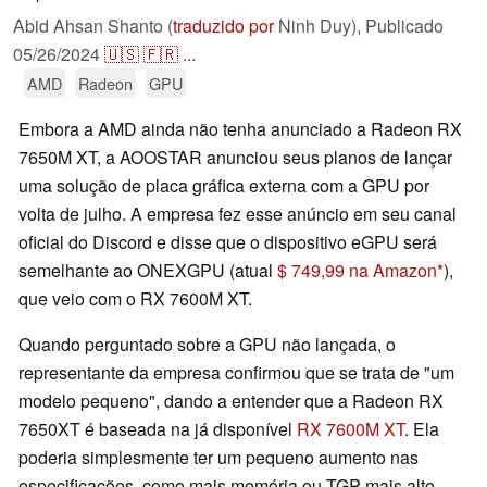
Abid Ahsan Shanto (
traduzido por
Ninh Duy),
Publicado
05/26/2024
🇺🇸
🇫🇷
...
AMD
Radeon
GPU
Embora a AMD ainda não tenha anunciado a Radeon RX
7650M XT, a AOOSTAR anunciou seus planos de lançar
uma solução de placa gráfica externa com a GPU por
volta de julho. A empresa fez esse anúncio em seu canal
oficial do Discord e disse que o dispositivo eGPU será
semelhante ao ONEXGPU (atual
$ 749,99 na Amazon
),
que veio com o RX 7600M XT.
Quando perguntado sobre a GPU não lançada, o
representante da empresa confirmou que se trata de "um
modelo pequeno", dando a entender que a Radeon RX
7650XT é baseada na já disponível
RX 7600M XT
. Ela
poderia simplesmente ter um pequeno aumento nas
especificações, como mais memória ou TGP mais alto.