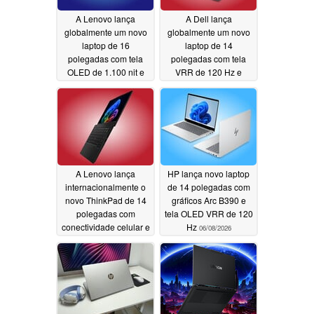
A Lenovo lança
A Dell lança
globalmente um novo
globalmente um novo
laptop de 16
laptop de 14
polegadas com tela
polegadas com tela
OLED de 1.100 nit e
VRR de 120 Hz e
GPU de 105 W
processadores AMD
Zen 5
06/09/2026
06/09/2026
A Lenovo lança
HP lança novo laptop
internacionalmente o
de 14 polegadas com
novo ThinkPad de 14
gráficos Arc B390 e
polegadas com
tela OLED VRR de 120
conectividade celular e
Hz
06/08/2026
até 64 GB de RAM
06/08/2026