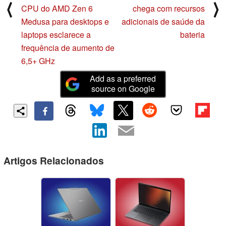
⟨
⟩
CPU do AMD Zen 6
chega com recursos
Medusa para desktops e
adicionais de saúde da
laptops esclarece a
bateria
frequência de aumento de
6,5+ GHz
Add as a preferred
source on Google
Artigos Relacionados