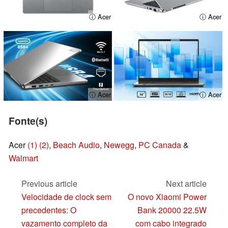
ⓘ Acer
ⓘ Acer
ⓘ Acer
ⓘ Acer
Fonte(s)
Acer
(1)
(2)
,
Beach Audio
,
Newegg
,
PC Canada
&
Walmart
Previous article
Next article
Velocidade de clock sem
O novo Xiaomi Power
precedentes: O
Bank 20000 22.5W
vazamento completo da
com cabo integrado