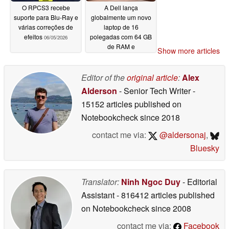
O RPCS3 recebe
A Dell lança
suporte para Blu-Ray e
globalmente um novo
várias correções de
laptop de 16
efeitos
polegadas com 64 GB
06/05/2026
de RAM e
Show more articles
processadores AMD
Zen 5
06/05/2026
Editor of the
original article
:
Alex
Alderson
- Senior Tech Writer
-
15152 articles published on
Notebookcheck
since 2018
contact me via:
@aldersonaj
,
Bluesky
Translator:
Ninh Ngoc Duy
- Editorial
Assistant
- 816412 articles published
on Notebookcheck
since 2008
contact me via:
Facebook