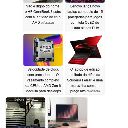
Não é digno do nome:
Lenovo lança novo
o HP OmniBook 3 sofre
laptop compacto de 15
com a lentidão do chip
polegadas para jogos
AMD
com tela OLED de
06/08/2026
1.000 nit nos EUA
06/07/2026
Velocidade de clock
O laptop de edição
sem precedentes: O
limitada da HP e da
vazamento completo
Scuderia Ferrari é uma
da CPU do AMD Zen 6
maravilha com um
Medusa para desktops
preço alto
06/05/2026
e laptops esclarece a
frequência de aumento
de 6,5+ GHz
06/06/2026