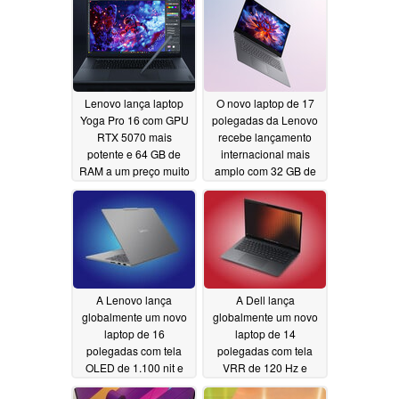
Lenovo lança laptop
O novo laptop de 17
Yoga Pro 16 com GPU
polegadas da Lenovo
RTX 5070 mais
recebe lançamento
potente e 64 GB de
internacional mais
RAM a um preço muito
amplo com 32 GB de
mais alto
RAM e processadores
06/09/2026
Intel Wildcat Lake
06/09/2026
A Lenovo lança
A Dell lança
globalmente um novo
globalmente um novo
laptop de 16
laptop de 14
polegadas com tela
polegadas com tela
OLED de 1.100 nit e
VRR de 120 Hz e
GPU de 105 W
processadores AMD