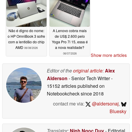
Não é digno do nome:
A Lenovo cobra mais
o HP OmniBook 3 sofre
de US$ 2.600 pelo
com a lentidão do chip
Yoga Pro 7i 15, essa é
AMD
a nova realidade?
06/08/2026
06/07/2026
Show more articles
Editor of the
original article
:
Alex
Alderson
- Senior Tech Writer
-
15152 articles published on
Notebookcheck
since 2018
contact me via:
@aldersonaj
,
Bluesky
Translator:
Ninh Ngoc Duy
- Editorial