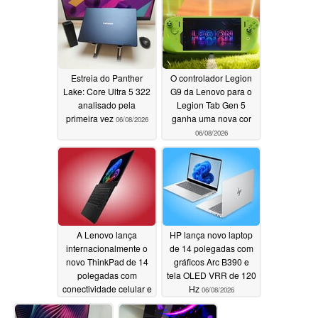
Zen 5
06/09/2026
06/09/2026
Estreia do Panther
O controlador Legion
Lake: Core Ultra 5 322
G9 da Lenovo para o
analisado pela
Legion Tab Gen 5
primeira vez
ganha uma nova cor
06/08/2026
06/08/2026
A Lenovo lança
HP lança novo laptop
internacionalmente o
de 14 polegadas com
novo ThinkPad de 14
gráficos Arc B390 e
polegadas com
tela OLED VRR de 120
conectividade celular e
Hz
06/08/2026
até 64 GB de RAM
06/08/2026