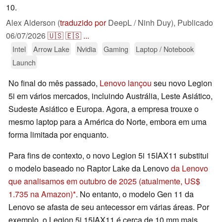
10.
Alex Alderson (
traduzido por
DeepL / Ninh Duy),
Publicado
06/07/2026
🇺🇸
🇪🇸
...
Intel
Arrow Lake
Nvidia
Gaming
Laptop / Notebook
Launch
No final do mês passado,
Lenovo lançou
seu novo Legion
5i em vários mercados, incluindo Austrália, Leste Asiático,
Sudeste Asiático e Europa. Agora, a empresa trouxe o
mesmo laptop para a América do Norte, embora em uma
forma limitada por enquanto.
Para fins de contexto, o novo Legion 5i 15IAX11 substitui
o modelo baseado no Raptor Lake da Lenovo
da Lenovo
que analisamos em outubro de 2025
(atualmente, US$
1.735 na Amazon)
. No entanto, o modelo Gen 11 da
Lenovo se afasta de seu antecessor em várias áreas. Por
exemplo, o Legion 5i 15IAX11 é cerca de 10 mm mais