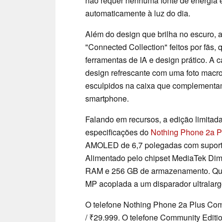
não requer nenhuma fonte de energia e
automaticamente à luz do dia.
Além do design que brilha no escuro,
"Connected Collection" feitos por fãs
ferramentas de IA e design prático. 
design refrescante com uma foto macr
esculpidos na caixa que complementam
smartphone.
Falando em recursos, a edição limit
especificações do
Nothing Phone 2a P
AMOLED de 6,7 polegadas com suporte 
Alimentado pelo chipset MediaTek Di
RAM e 256 GB de armazenamento. Quan
MP acoplada a um disparador ultralar
O telefone Nothing Phone 2a Plus Comm
/ ₹29.999. O telefone Community Editi