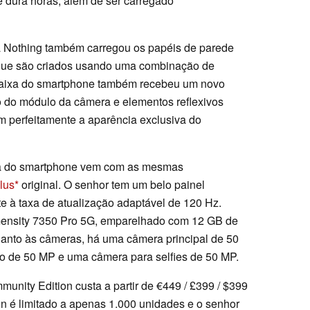
 dura horas, além de ser carregado
 a Nothing também carregou os papéis de parede
, que são criados usando uma combinação de
A caixa do smartphone também recebeu um novo
o do módulo da câmera e elementos reflexivos
 perfeitamente a aparência exclusiva do
ada do smartphone vem com as mesmas
lus
original. O senhor tem um belo painel
à taxa de atualização adaptável de 120 Hz.
mensity 7350 Pro 5G, emparelhado com 12 GB de
to às câmeras, há uma câmera principal de 50
go de 50 MP e uma câmera para selfies de 50 MP.
unity Edition custa a partir de €449 / £399 / $399
on é limitado a apenas 1.000 unidades e o senhor