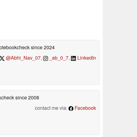
 Notebookcheck
since 2024
@Abhi_Nav_07
,
_ab_0_7
,
LinkedIn
okcheck
since 2008
contact me via:
Facebook