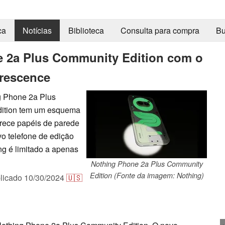
ca
Notícias
Biblioteca
Consulta para compra
Bu
 2a Plus Community Edition com o
rescence
g Phone 2a Plus
dition tem um esquema
erece papéis de parede
vo telefone de edição
ing é limitado a apenas
Nothing Phone 2a Plus Community
Edition (Fonte da imagem: Nothing)
licado
10/30/2024
🇺🇸