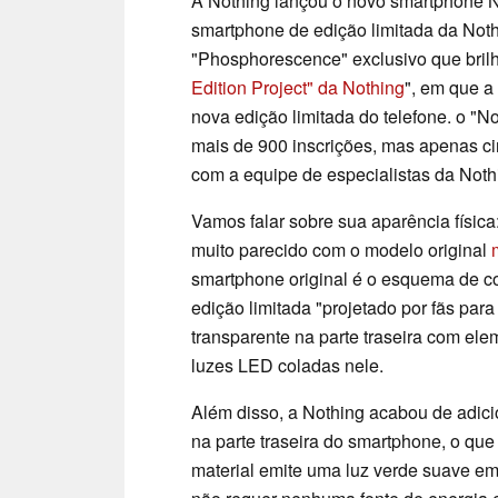
A Nothing lançou o novo smartphone 
smartphone de edição limitada da No
"Phosphorescence" exclusivo que brilh
Edition Project" da Nothing
", em que a
nova edição limitada do telefone. o "N
mais de 900 inscrições, mas apenas c
com a equipe de especialistas da Nothi
Vamos falar sobre sua aparência físic
muito parecido com o modelo original
smartphone original é o esquema de 
edição limitada "projetado por fãs pa
transparente na parte traseira com el
luzes LED coladas nele.
Além disso, a Nothing acabou de adici
na parte traseira do smartphone, o que
material emite uma luz verde suave e