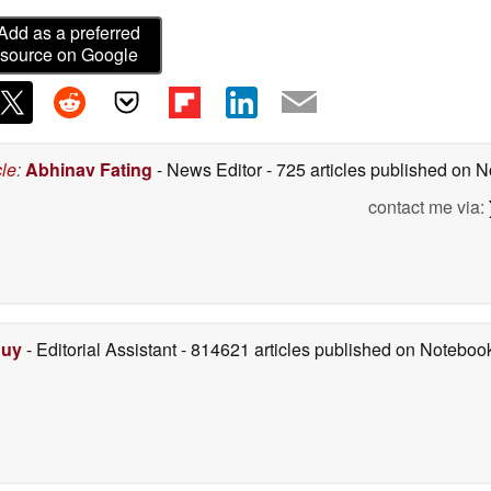
Add as a preferred
source on Google
cle
:
Abhinav Fating
- News Editor
- 725 articles published on
contact me via:
Duy
- Editorial Assistant
- 814621 articles published on Notebo