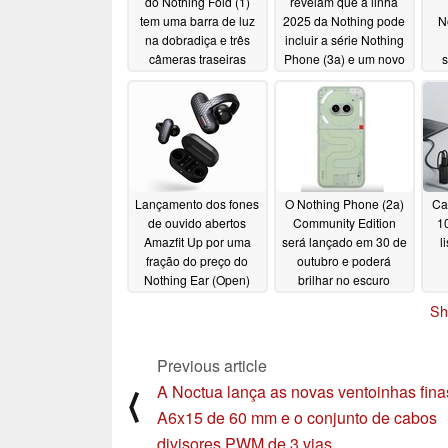
do Nothing Fold (1)
revelam que a linha
tem uma barra de luz
2025 da Nothing pode
N
na dobradiça e três
incluir a série Nothing
câmeras traseiras
Phone (3a) e um novo
celular CMF
12/12/2024
12/05/2024
Lançamento dos fones
O Nothing Phone (2a)
Ca
de ouvido abertos
Community Edition
1
Amazfit Up por uma
será lançado em 30 de
l
fração do preço do
outubro e poderá
Nothing Ear (Open)
brilhar no escuro
10/19/2024
10/16/2024
Sh
Previous article
A Noctua lança as novas ventoinhas fina
⟨
A6x15 de 60 mm e o conjunto de cabos
divisores PWM de 3 vias