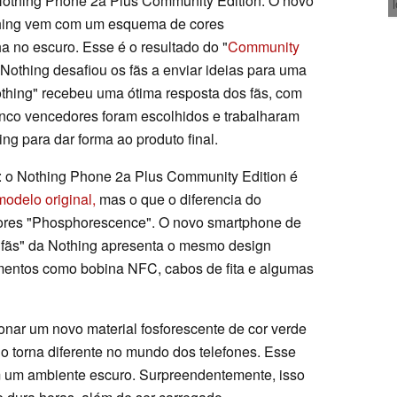
Nothing Phone 2a Plus Community Edition. O novo
thing vem com um esquema de cores
a no escuro. Esse é o resultado do "
Community
 Nothing desafiou os fãs a enviar ideias para uma
othing" recebeu uma ótima resposta dos fãs, com
inco vencedores foram escolhidos e trabalharam
ng para dar forma ao produto final.
a: o Nothing Phone 2a Plus Community Edition é
modelo original,
mas o que o diferencia do
cores "Phosphorescence". O novo smartphone de
ra fãs" da Nothing apresenta o mesmo design
ementos como bobina NFC, cabos de fita e algumas
onar um novo material fosforescente de cor verde
 o torna diferente no mundo dos telefones. Esse
m um ambiente escuro. Surpreendentemente, isso