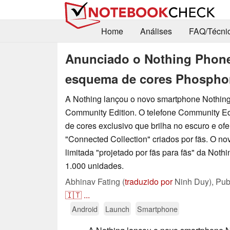
Home
Análises
FAQ/Técni
Anunciado o Nothing Phone
esquema de cores Phospho
A Nothing lançou o novo smartphone Nothin
Community Edition. O telefone Community E
de cores exclusivo que brilha no escuro e of
"Connected Collection" criados por fãs. O no
limitada "projetado por fãs para fãs" da Noth
1.000 unidades.
Abhinav Fating (
traduzido por
Ninh Duy),
Pub
🇮🇹
...
Android
Launch
Smartphone