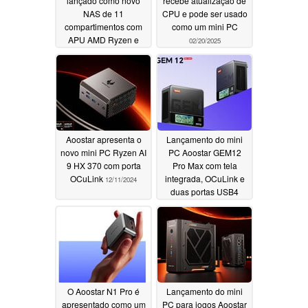
lançado como novo
recebe atualização de
NAS de 11
CPU e pode ser usado
compartimentos com
como um mini PC
APU AMD Ryzen e
02/20/2025
porta OCuLink
04/01/2025
Aoostar apresenta o
Lançamento do mini
novo mini PC Ryzen AI
PC Aoostar GEM12
9 HX 370 com porta
Pro Max com tela
OCuLink
integrada, OCuLink e
12/11/2024
duas portas USB4
11/30/2024
O Aoostar N1 Pro é
Lançamento do mini
apresentado como um
PC para jogos Aoostar