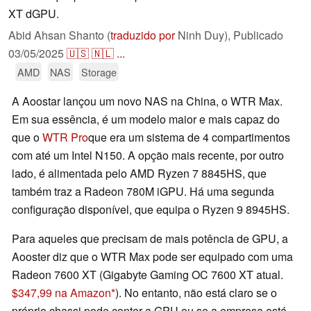
XT dGPU.
Abid Ahsan Shanto (
traduzido por
Ninh Duy),
Publicado
03/05/2025
🇺🇸
🇳🇱
...
AMD
NAS
Storage
A Aoostar lançou um novo NAS na China, o WTR Max.
Em sua essência, é um modelo maior e mais capaz do
que o
WTR Pro
que era um sistema de 4 compartimentos
com até um Intel N150. A opção mais recente, por outro
lado, é alimentada pelo AMD Ryzen 7 8845HS, que
também traz a Radeon 780M iGPU. Há uma segunda
configuração disponível, que equipa o Ryzen 9 8945HS.
Para aqueles que precisam de mais potência de GPU, a
Aooster diz que o WTR Max pode ser equipado com uma
Radeon 7600 XT (Gigabyte Gaming OC 7600 XT atual.
$347,99 na Amazon
). No entanto, não está claro se o
próprio chassi pode conter a GPU ou se a empresa está