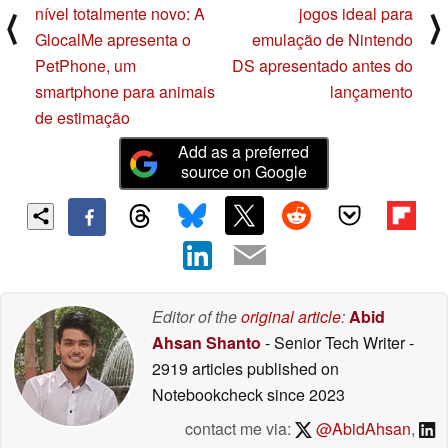
nível totalmente novo: A
jogos ideal para
⟨
⟩
GlocalMe apresenta o
emulação de Nintendo
PetPhone, um
DS apresentado antes do
smartphone para animais
lançamento
de estimação
Add as a preferred
source on Google
Editor of the
original article
:
Abid
Ahsan Shanto
- Senior Tech Writer
-
2919 articles published on
Notebookcheck
since 2023
contact me via:
@AbidAhsan
,