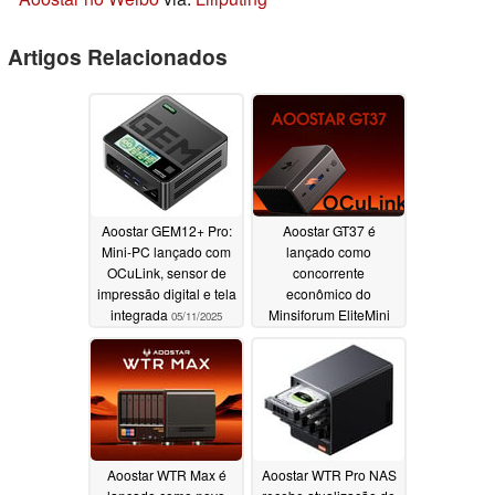
Artigos Relacionados
Aoostar GEM12+ Pro:
Aoostar GT37 é
Mini-PC lançado com
lançado como
OCuLink, sensor de
concorrente
impressão digital e tela
econômico do
integrada
Minsiforum EliteMini
05/11/2025
AI370, mas com porta
OCuLink
04/09/2025
Aoostar WTR Max é
Aoostar WTR Pro NAS