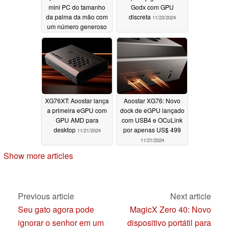
mini PC do tamanho
Godx com GPU
da palma da mão com
discreta
11/23/2024
um número generoso
de portas
11/24/2024
XG76XT: Aoostar lança
Aoostar XG76: Novo
a primeira eGPU com
dock de eGPU lançado
GPU AMD para
com USB4 e OCuLink
desktop
por apenas US$ 499
11/21/2024
11/21/2024
Show more articles
Previous article
Next article
Seu gato agora pode
MagicX Zero 40: Novo
ignorar o senhor em um
dispositivo portátil para