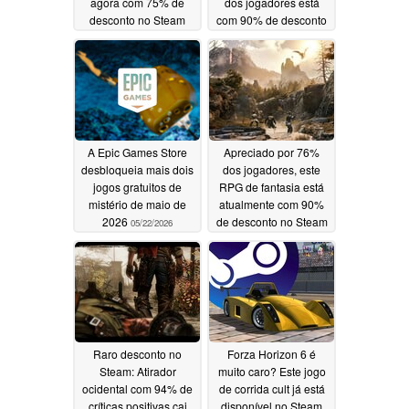
agora com 75% de
dos jogadores está
desconto no Steam
com 90% de desconto
no Steam
05/24/2026
05/23/2026
A Epic Games Store
Apreciado por 76%
desbloqueia mais dois
dos jogadores, este
jogos gratuitos de
RPG de fantasia está
mistério de maio de
atualmente com 90%
2026
de desconto no Steam
05/22/2026
05/22/2026
Raro desconto no
Forza Horizon 6 é
Steam: Atirador
muito caro? Este jogo
ocidental com 94% de
de corrida cult já está
críticas positivas cai
disponível no Steam