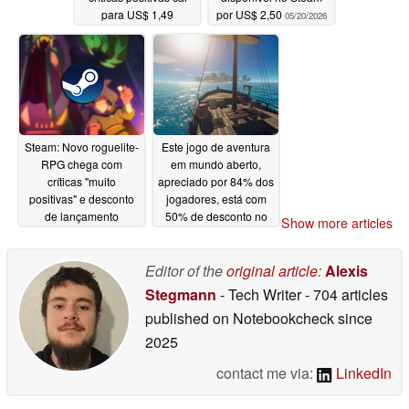
para US$ 1,49
por US$ 2,50
05/20/2026
05/20/2026
Steam: Novo roguelite-
Este jogo de aventura
RPG chega com
em mundo aberto,
críticas "muito
apreciado por 84% dos
positivas" e desconto
jogadores, está com
de lançamento
50% de desconto no
Show more articles
Steam
05/20/2026
05/20/2026
Editor of the
original article
:
Alexis
Stegmann
- Tech Writer
- 704 articles
published on Notebookcheck
since
2025
contact me via:
LinkedIn