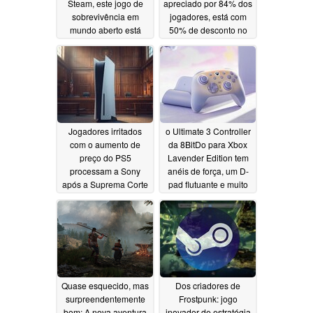
Steam, este jogo de
apreciado por 84% dos
sobrevivência em
jogadores, está com
mundo aberto está
50% de desconto no
atualmente com 50%
Steam
05/20/2026
de desconto
05/21/2026
Jogadores irritados
o Ultimate 3 Controller
com o aumento de
da 8BitDo para Xbox
preço do PS5
Lavender Edition tem
processam a Sony
anéis de força, um D-
após a Suprema Corte
pad flutuante e muito
rejeitar as tarifas
mais
05/19/2026
05/19/2026
Quase esquecido, mas
Dos criadores de
surpreendentemente
Frostpunk: jogo
bom: A nova aventura
inovador de estratégia