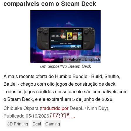
compatíveis com o Steam Deck
ⓘ Valve via Unsplash
Um dispositivo Steam Deck
A mais recente oferta do Humble Bundle - Build, Shuffle,
Battle! - chegou com oito jogos de construção de deck.
Todos os jogos contidos nesse pacote são compatíveis com
o Steam Deck, e ele expirará em 5 de junho de 2026.
Chibuike Okpara (
traduzido por
DeepL / Ninh Duy),
Publicado
05/19/2026
🇺🇸
🇩🇪
...
3D Printing
Deal
Gaming