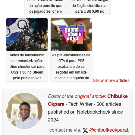
de ação permite que
de ficção científica cai
os jogadores forjem
para US$ 0,99 no
suas próprias espadas
Steam
05/18/2026
05/18/2026
Antes do lançamento
As pré-encomendas de
da remasterização:
GTA 6 para PS5
Dino shooter cai para
acabaram de se
US$ 1,30 no Steam
esgotar em um site
pela primeira vez
italiano e ninguém da
Show more articles
Rockstar disse nada
05/18/2026
05/18/2026
Editor of the
original article
:
Chibuike
Okpara
- Tech Writer
- 506 articles
published on Notebookcheck
since
2024
contact me via:
@chibuikeokparaf
,