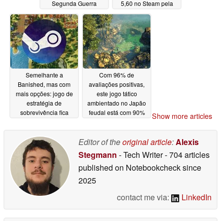
Segunda Guerra
5,60 no Steam pela
Mundial está
primeira vez
06/12/2026
temporariamente
gratuito no Steam
06/12/2026
Semelhante a
Com 96% de
Banished, mas com
avaliações positivas,
mais opções: jogo de
este jogo tático
estratégia de
ambientado no Japão
sobrevivência fica
feudal está com 90%
Show more articles
abaixo de US$ 5 no
de desconto no Steam
Steam pela primeira
06/12/2026
vez
Editor of the
original article
:
Alexis
06/12/2026
Stegmann
- Tech Writer
- 704 articles
published on Notebookcheck
since
2025
contact me via:
LinkedIn