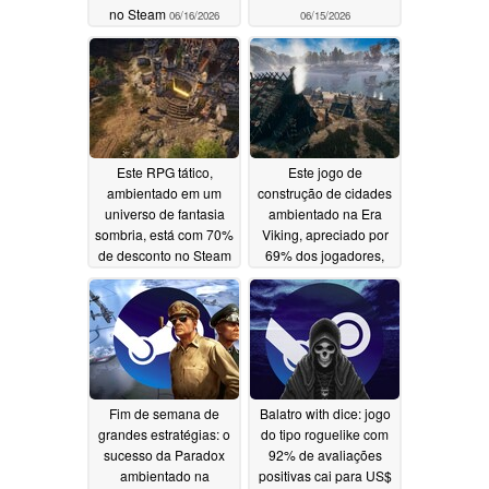
no Steam
06/16/2026
06/15/2026
Este RPG tático,
Este jogo de
ambientado em um
construção de cidades
universo de fantasia
ambientado na Era
sombria, está com 70%
Viking, apreciado por
de desconto no Steam
69% dos jogadores,
está com 70% de
06/15/2026
desconto no Steam
06/13/2026
Fim de semana de
Balatro with dice: jogo
grandes estratégias: o
do tipo roguelike com
sucesso da Paradox
92% de avaliações
ambientado na
positivas cai para US$