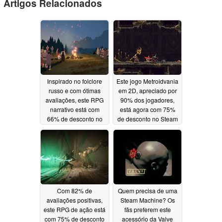
Artigos Relacionados
Inspirado no folclore
Este jogo Metroidvania
russo e com ótimas
em 2D, apreciado por
avaliações, este RPG
90% dos jogadores,
narrativo está com
está agora com 75%
66% de desconto no
de desconto no Steam
Steam
06/19/2026
06/17/2026
Com 82% de
Quem precisa de uma
avaliações positivas,
Steam Machine? Os
este RPG de ação está
fãs preferem este
com 75% de desconto
acessório da Valve