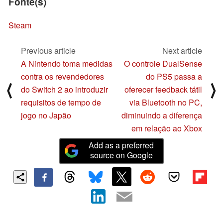
Fonte(s)
Steam
Previous article
Next article
A Nintendo toma medidas
O controle DualSense
contra os revendedores
do PS5 passa a
⟨
⟩
do Switch 2 ao introduzir
oferecer feedback tátil
requisitos de tempo de
via Bluetooth no PC,
jogo no Japão
diminuindo a diferença
em relação ao Xbox
Add as a preferred
source on Google