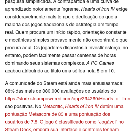
pesquisa simplificada. A contrapartida é uma curva de
aprendizado notoriamente íngreme.
Hearts of Iron IV
exige
consideravelmente mais tempo e dedicação do que a
maioria dos jogos tradicionais de estratégia em tempo
real. Quem procura um início rápido, orientação constante
e mecânicas simples provavelmente não encontrará o que
procura aqui. Os jogadores dispostos a investir esforço, no
entanto, podem facilmente passar centenas de horas
dominando seus sistemas complexos.
A PC Games
acabou atribuindo ao título uma sólida nota 8 em 10.
A comunidade do Steam está ainda mais entusiasmada:
88% das mais de 380.000 avaliações de usuários do
https://store.steampowered.com/app/394360/Hearts_of_Iro
são positivas. No
Metacritic
,
Hearts of Iron IV
detém uma
pontuação Metascore de 83 e uma pontuação dos
usuários de 7,8. O jogo é classificado como “Jogável” no
Steam Deck, embora sua interface e controles tenham