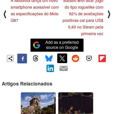
A Motorola lança um novo
Balatro with dice: jogo
smartphone acessível com
do tipo roguelike com
⟨
⟩
as especificações do Moto
92% de avaliações
G87
positivas cai para US$
5,60 no Steam pela
primeira vez
Add as a preferred
source on Google
Artigos Relacionados