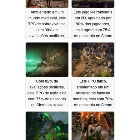
Ambientado em um
Este jogo Metroidvania
mundo medieval, este
em 2D, apreciado por
RPG de sobrevivência,
90% dos jogadores,
com 90% de
está agora com 75%
avaliações positivas,
de desconto no Steam
está atualmente com
06/17/2026
50% de desconto no
Steam
06/18/2026
Com 82% de
Este RPG tático,
avaliações positivas,
ambientado em um
este RPG de ação está
universo de fantasia
com 75% de desconto
sombria, está com 70%
no Steam
de desconto no Steam
06/16/2026
06/15/2026