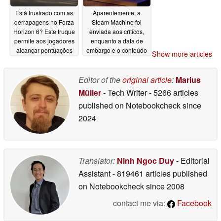
Está frustrado com as
Aparentemente, a
derrapagens no Forza
Steam Machine foi
Horizon 6? Este truque
enviada aos críticos,
permite aos jogadores
enquanto a data de
alcançar pontuações
embargo e o conteúdo
Show more articles
absurdas
da embalagem
06/13/2026
vazaram
06/13/2026
Editor of the
original article
:
Marius
Müller
- Tech Writer
- 5266 articles
published on Notebookcheck
since
2024
Translator:
Ninh Ngoc Duy
- Editorial
Assistant
- 819461 articles published
on Notebookcheck
since 2008
contact me via:
Facebook