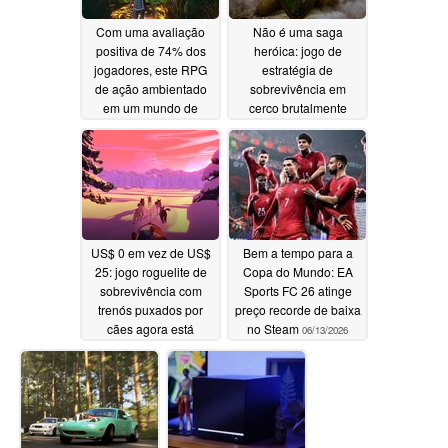
Com uma avaliação
Não é uma saga
positiva de 74% dos
heróica: jogo de
jogadores, este RPG
estratégia de
de ação ambientado
sobrevivência em
em um mundo de
cerco brutalmente
fantasia está com 85%
difícil agora por US$
de desconto no Steam
2,50 no Steam
06/14/2026
06/13/2026
US$ 0 em vez de US$
Bem a tempo para a
25: jogo roguelite de
Copa do Mundo: EA
sobrevivência com
Sports FC 26 atinge
trenós puxados por
preço recorde de baixa
cães agora está
no Steam
06/13/2026
gratuito no Steam
06/13/2026