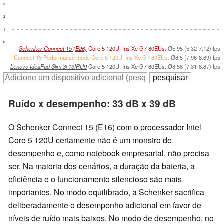
3
2
1
0
Schenker Connect 15 (E26)
Core 5 120U, Iris Xe G7 80EUs:
Ø5.95 (5.32-7.12) fps
Connect 15 Performance mode Core 5 120U, Iris Xe G7 80EUs:
Ø8.5 (7.96-8.69) fps
Lenovo IdeaPad Slim 3i 15IRU9
Core 5 120U, Iris Xe G7 80EUs:
Ø8.58 (7.31-8.87) fps
Ruído x desempenho: 33 dB x 39 dB
O Schenker Connect 15 (E16) com o processador Intel
Core 5 120U certamente não é um monstro de
desempenho e, como notebook empresarial, não precisa
ser. Na maioria dos cenários, a duração da bateria, a
eficiência e o funcionamento silencioso são mais
importantes. No modo equilibrado, a Schenker sacrifica
deliberadamente o desempenho adicional em favor de
níveis de ruído mais baixos. No modo de desempenho, no