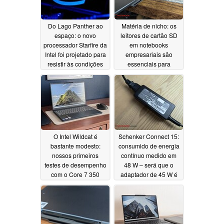
Do Lago Panther ao
Matéria de nicho: os
espaço: o novo
leitores de cartão SD
processador Starfire da
em notebooks
Intel foi projetado para
empresariais são
resistir às condições
essenciais para
espaciais
alguns, mas
07/14/2026
irrelevantes para a
maioria
07/13/2026
O Intel Wildcat é
Schenker Connect 15:
bastante modesto:
consumido de energia
nossos primeiros
contínuo medido em
testes de desempenho
48 W – será que o
com o Core 7 350
adaptador de 45 W é
revelam resultados de
fraco demais?
07/01/2026
desempenho bastante
modestos
07/02/2026