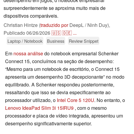
desempenho em jogos, o notebook empresarial
surpreendentemente se aproxima muito mais de
dispositivos comparáveis.
Christian Hintze (
traduzido por
DeepL / Ninh Duy),
Publicado
06/26/2026
🇺🇸
🇩🇪
...
Laptop / Notebook
Business
Review Snippet
Em
nossa análise
do notebook empresarial Schenker
Connect 15, concluímos na seção de desempenho:
“Mesmo para um notebook de escritório, o Connect 15
apresenta um desempenho 3D decepcionante” no modo
equilibrado. A Schenker respondeu posteriormente,
ressaltando que isso se devia especificamente ao
processador utilizado, o
Intel Core 5 120U
. No entanto, o
Lenovo IdeaPad Slim 3i 15IRU9
, com o mesmo
processador e placa de vídeo integrada, apresentou um
desempenho significativamente superior.