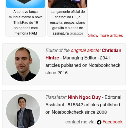
A Lenovo lança
Lançamento oficial do
mundialmente o novo
chatbot da UE, o
ThinkPad de 16
eustella: preços, plano
polegadas com
gratuito e planos de
memória RAM
assinatura
06/26/2026
Show more articles
LPCAMM2 e
processador Intel
Panther Lake
Editor of the
original article
:
Christian
06/27/2026
Hintze
- Managing Editor
- 2341
articles published on Notebookcheck
since 2016
Translator:
Ninh Ngoc Duy
- Editorial
Assistant
- 815842 articles published
on Notebookcheck
since 2008
contact me via:
Facebook