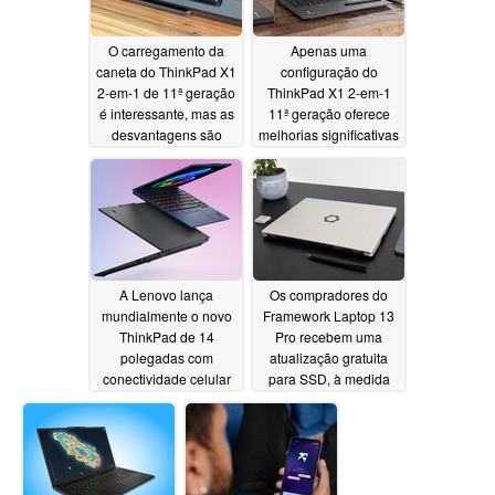
O carregamento da
Apenas uma
caneta do ThinkPad X1
configuração do
2-em-1 de 11ª geração
ThinkPad X1 2-em-1
é interessante, mas as
11ª geração oferece
desvantagens são
melhorias significativas
evidentes
no desempenho
06/28/2026
gráfico
06/28/2026
A Lenovo lança
Os compradores do
mundialmente o novo
Framework Laptop 13
ThinkPad de 14
Pro recebem uma
polegadas com
atualização gratuita
conectividade celular
para SSD, à medida
5G e 64 GB de RAM
que a empresa reduz
os preços
06/28/2026
06/27/2026