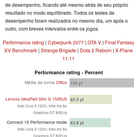
de desempenho, ficando até mesmo atrás de seu próprio
resultado no modo equilibrado. Todos os testes de
desempenho foram realizados no mesmo dia, um após o
outro, com breves intervalos entre os jogos.
Performance rating
|
Cyberpunk 2077
|
GTA V
|
Final Fantasy
XV Benchmark
|
Strange Brigade
|
Dota 2 Reborn
|
X-Plane
11.11
Performance rating - Percent
Média da turma
Office
100
pt
Lenovo IdeaPad Slim 3i 15IRU9
65.5
pt
Intel Core 5 120U, Intel Iris Xe
Graphics G7 80EUs
Connect 15 Performance mode
63.8
pt
Intel Core 5 120U, Intel Iris Xe
Graphics G7 80EUs