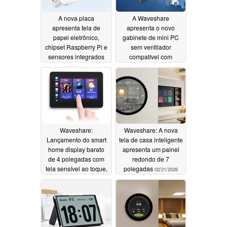
A nova placa
A Waveshare
apresenta tela de
apresenta o novo
papel eletrônico,
gabinete de mini PC
chipset Raspberry Pi e
sem ventilador
sensores integrados
compatível com
Raspberry Pi CM5 com
05/06/2026
preço acessível e
Ethernet dupla
03/20/2026
Waveshare:
Waveshare: A nova
Lançamento do smart
tela de casa inteligente
home display barato
apresenta um painel
de 4 polegadas com
redondo de 7
tela sensível ao toque,
polegadas
02/21/2026
microfones e portas
adicionais
02/22/2026