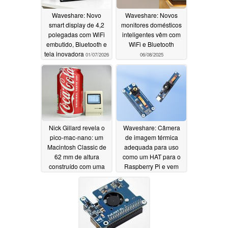
Waveshare: Novo
Waveshare: Novos
smart display de 4,2
monitores domésticos
polegadas com WiFi
inteligentes vêm com
embutido, Bluetooth e
WiFi e Bluetooth
tela inovadora
01/07/2026
06/08/2025
Nick Gillard revela o
Waveshare: Câmera
pico-mac-nano: um
de imagem térmica
Macintosh Classic de
adequada para uso
62 mm de altura
como um HAT para o
construído com uma
Raspberry Pi e vem
placa WaveShare Pico
com USB-C para PCs
Zero Raspberry Pi
e smartphones
05/28/2025
05/20/2024