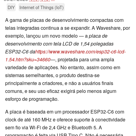
DIY
Internet of Things (IoT)
A gama de placas de desenvolvimento compactas com
telas integradas continua a se expandir. A Waveshare, por
exemplo, lançou um novo modelo — a
placa de
desenvolvimento com tela LCD de 1,54 polegadas
ESP32-C6 da
https://www.waveshare.com/esp32-c6-lcd-
1.54.htm?sku=34660
—, projetada para uma ampla
variedade de aplicações. No entanto, assim como em
sistemas semelhantes, o produto destina-se
principalmente a criadores, e não a usuários finais
comuns, e seu uso eficaz exigirá pelo menos algum
esforço de programação.
A placa é baseada em um processador ESP32-C6 com
clock de até 160 MHz e oferece suporte à conectividade
sem fio via Wi-Fi de 2,4 GHz e Bluetooth 5. A
programação é feita via USB Tipo C. Não é necessária