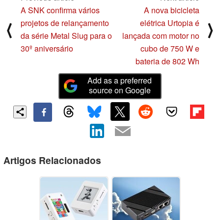
A SNK confirma vários
A nova bicicleta
projetos de relançamento
elétrica Urtopia é
⟨
⟩
da série Metal Slug para o
lançada com motor no
30º aniversário
cubo de 750 W e
bateria de 802 Wh
Add as a preferred
source on Google
Artigos Relacionados