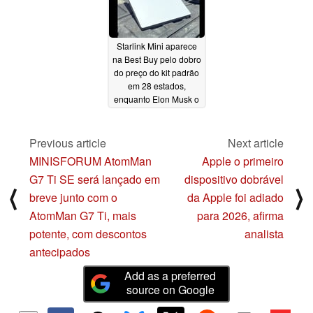
Starlink Mini aparece
na Best Buy pelo dobro
do preço do kit padrão
em 28 estados,
enquanto Elon Musk o
mostra funcionando
com uma bateria
Milwaukee
Previous article
Next article
07/15/2024
MINISFORUM AtomMan
Apple o primeiro
G7 Ti SE será lançado em
dispositivo dobrável
⟨
⟩
breve junto com o
da Apple foi adiado
AtomMan G7 Ti, mais
para 2026, afirma
potente, com descontos
analista
antecipados
Add as a preferred
source on Google