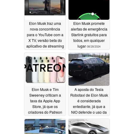
Elon Musk traz uma
Elon Musk promete
nova concorrência
alertas de emergência
para o YouTube com a
Starlink gratuitos para
X TV, versão beta do
todos, em qualquer
aplicativo de streaming
lugar
08/28/2024
já disponível
09/04/2024
Elon Musk e Tim
A aposta do Tesla
Sweeney criticam a
Robotaxi de Elon Musk
taxa da Apple App
é considerada
Store, já que os
entediante, já que a
criadores do Patreon
NIO defende o uso da
estão programados
tecnologia de direção
para ganhar menos no
autônoma para tornar
iOS do que Android
as estradas mais