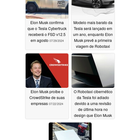
seguras
08/14/2024
07/29/2024
Elon Musk confirma
Modelo mais barato da
que o Tesla Cybertruck
Tesla será lançado em
receberá o FSD v12.5
um ano, enquanto Elon
em agosto
Musk prevê a primeira
07/29/2024
viagem de Robotaxi
para 2025
07/24/2024
Elon Musk proíbe o
O Robotaxi cibernético
CrowdStrike de suas
da Tesla foi adiado
empresas
devido a uma revisão
07/22/2024
de última hora no
design que Elon Musk
considera "importante
07/17/2024