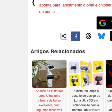
⟨
aponta para lançamento global e chipset
de ponta
Artigos Relacionados
Análise da Insta360
A Insta360 lança o
A p
Luna Ultra: uma
desafio de design do
da
câmera de bolso
Luna Ultra 3D em
dar
excelente, com
colaboração com a
algumas ressalvas
Bambu Lab
la
07/10/2026