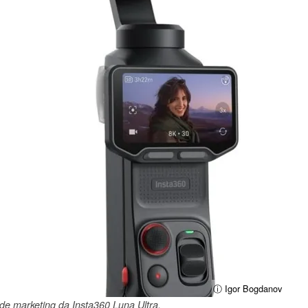
ⓘ Igor Bogdanov
 de marketing da Insta360 Luna Ultra.