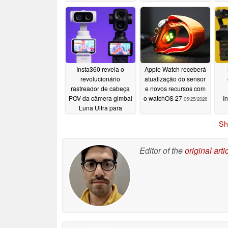
07/12/2026
Insta360 revela o
Apple Watch receberá
revolucionário
atualização do sensor
rastreador de cabeça
e novos recursos com
POV da câmera gimbal
o watchOS 27
I
05/25/2026
Luna Ultra para
criadores solo
06/04/2026
Sh
esp
e
Editor of the
original arti