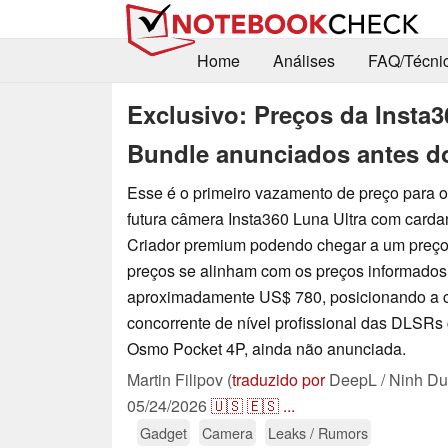
Home
Análises
FAQ/Técni
Exclusivo: Preços da Insta3
Bundle anunciados antes d
Esse é o primeiro vazamento de preço para 
futura câmera Insta360 Luna Ultra com carda
Criador premium podendo chegar a um preço
preços se alinham com os preços informado
aproximadamente US$ 780, posicionando a
concorrente de nível profissional das DLSRs
Osmo Pocket 4P, ainda não anunciada.
Martin Filipov (
traduzido por
DeepL / Ninh Du
05/24/2026
🇺🇸
🇪🇸
...
Gadget
Camera
Leaks / Rumors