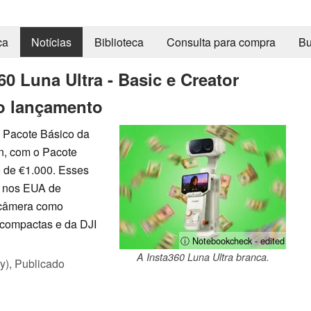
ca
Notícias
Biblioteca
Consulta para compra
Bu
60 Luna Ultra - Basic e Creator
o lançamento
o Pacote Básico da
n, com o Pacote
 de €1.000. Esses
s nos EUA de
 câmera como
 compactas e da DJI
ⓘ Notebookcheck - edited
A Insta360 Luna Ultra branca.
y),
Publicado