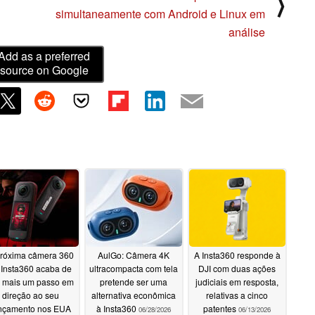
⟩
simultaneamente com Android e Linux em
análise
Add as a preferred
source on Google
róxima câmera 360
AulGo: Câmera 4K
A Insta360 responde à
 Insta360 acaba de
ultracompacta com tela
DJI com duas ações
 mais um passo em
pretende ser uma
judiciais em resposta,
direção ao seu
alternativa econômica
relativas a cinco
nçamento nos EUA
à Insta360
patentes
06/28/2026
06/13/2026