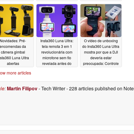
07/07/2026
Novidades: Pré-
Insta360 Luna Ultra:
O vídeo de unboxing
encomendas da
tela remota 3 em 1
do Insta360 Luna Ultra
câmera gimbal
revolucionária com
mostra por que a DJI
nsta360 Luna Ultra
microfone sem fio
deveria estar
abertas
revelada antes do
preocupada: Controle
antecipadamente;
lançamento
remoto e capa
05/24/2026
ow more articles
ecificações oficiais
protetora em ação
 imagens listadas
05/20/2026
05/24/2026
cle
:
Martin Filipov
- Tech Writer
- 228 articles published on No