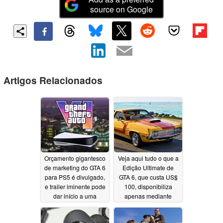
source on Google
Artigos Relacionados
Orçamento gigantesco
Veja aqui tudo o que a
de marketing do GTA 6
Edição Ultimate de
para PS5 é divulgado,
GTA 6, que custa US$
e trailer iminente pode
100, disponibiliza
dar início a uma
apenas mediante
campanha publicitária
pagamento
06/26/2026
massiva
08/01/2026