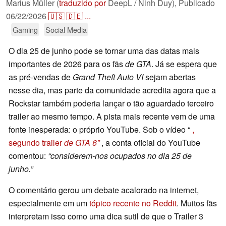
Marius Müller (
traduzido por
DeepL / Ninh Duy),
Publicado
06/22/2026
🇺🇸
🇩🇪
...
Gaming
Social Media
O dia 25 de junho pode se tornar uma das datas mais
importantes de 2026 para os fãs
de GTA
. Já se espera que
as pré-vendas de
Grand Theft Auto VI
sejam abertas
nesse dia, mas parte da comunidade acredita agora que a
Rockstar também poderia lançar o tão aguardado terceiro
trailer ao mesmo tempo. A pista mais recente vem de uma
fonte inesperada: o próprio YouTube. Sob o vídeo “
,
segundo trailer
de GTA 6”
, a conta oficial do YouTube
comentou:
“considerem-nos ocupados no dia 25 de
junho.”
O comentário gerou um debate acalorado na internet,
especialmente em um
tópico recente no Reddit
. Muitos fãs
interpretam isso como uma dica sutil de que o Trailer 3