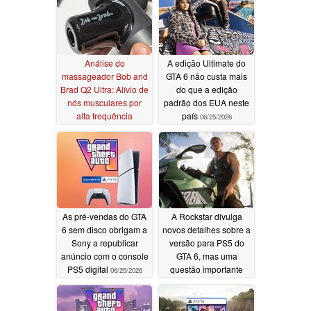
Análise do
A edição Ultimate do
massageador Bob and
GTA 6 não custa mais
Brad Q2 Ultra: Alívio de
do que a edição
nós musculares por
padrão dos EUA neste
alta frequência
país
06/25/2026
06/25/2026
As pré-vendas do GTA
A Rockstar divulga
6 sem disco obrigam a
novos detalhes sobre a
Sony a republicar
versão para PS5 do
anúncio com o console
GTA 6, mas uma
PS5 digital
questão importante
06/25/2026
continua sem resposta
06/25/2026