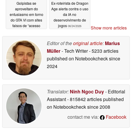
Golpistas se
Ex-roteirista de Dragon
aproveitam do
Age alerta contra o uso
entusiasmo em torno
da IA no
do GTA VI com sites
desenvolvimento de
falsos de “acesso
jogos
06/24/2026
Show more articles
antecipado VIP”
06/24/2026
Editor of the
original article
:
Marius
Müller
- Tech Writer
- 5233 articles
published on Notebookcheck
since
2024
Translator:
Ninh Ngoc Duy
- Editorial
Assistant
- 815842 articles published
on Notebookcheck
since 2008
contact me via:
Facebook