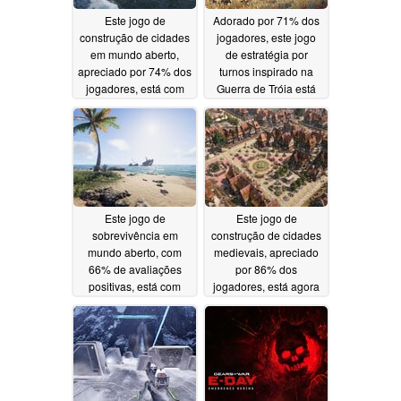
Este jogo de
Adorado por 71% dos
construção de cidades
jogadores, este jogo
em mundo aberto,
de estratégia por
apreciado por 74% dos
turnos inspirado na
jogadores, está com
Guerra de Tróia está
50% de desconto no
com 80% de desconto
Steam
no Steam
07/02/2026
07/01/2026
Este jogo de
Este jogo de
sobrevivência em
construção de cidades
mundo aberto, com
medievais, apreciado
66% de avaliações
por 86% dos
positivas, está com
jogadores, está agora
65% de desconto no
com 50% de desconto
Steam
no Steam
06/30/2026
06/29/2026