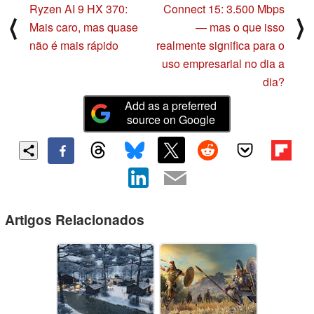
Ryzen AI 9 HX 370:
Connect 15: 3.500 Mbps
⟨
⟩
Mais caro, mas quase
— mas o que isso
não é mais rápido
realmente significa para o
uso empresarial no dia a
dia?
Add as a preferred
source on Google
Artigos Relacionados