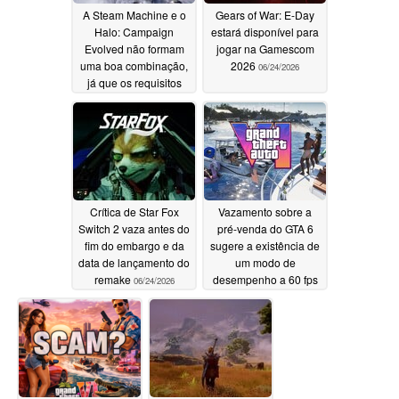
A Steam Machine e o
Gears of War: E-Day
Halo: Campaign
estará disponível para
Evolved não formam
jogar na Gamescom
uma boa combinação,
2026
06/24/2026
já que os requisitos
oficiais do sistema
classificam a Steam
Machine no nível
“Baixo”
06/24/2026
Crítica de Star Fox
Vazamento sobre a
Switch 2 vaza antes do
pré-venda do GTA 6
fim do embargo e da
sugere a existência de
data de lançamento do
um modo de
remake
desempenho a 60 fps
06/24/2026
nos consoles PS5 e
Xbox
06/24/2026