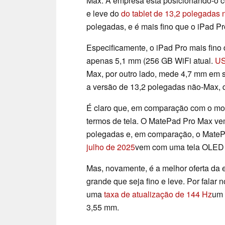
Max. A empresa está posicionando-o c
e leve do
do tablet de 13,2 polegadas
polegadas, e é mais fino que o iPad P
Especificamente, o iPad Pro mais fino
apenas 5,1 mm (256 GB WiFi atual.
US
Max, por outro lado, mede 4,7 mm em su
a versão de 13,2 polegadas não-Max,
É claro que, em comparação com o m
termos de tela. O MatePad Pro Max v
polegadas e, em comparação, o MateP
julho de 2025
vem com uma tela OLED
Mas, novamente, é a melhor oferta da 
grande que seja fino e leve. Por falar
uma
taxa de atualização de 144 Hz
um 
3,55 mm.