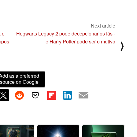
Next article
 o
Hogwarts Legacy 2 pode decepcionar os fãs -
mpos
e Harry Potter pode ser o motivo
⟩
Add as a preferred
source on Google