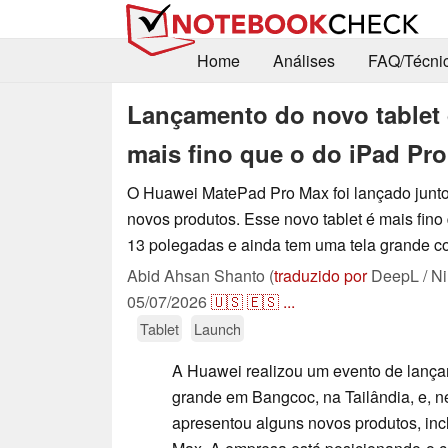
Home
Análises
FAQ/Técni
Lançamento do novo tablet 
mais fino que o do iPad Pro
O Huawei MatePad Pro Max foi lançado junto
novos produtos. Esse novo tablet é mais fino
13 polegadas e ainda tem uma tela grande co
Abid Ahsan Shanto (
traduzido por
DeepL / Ni
05/07/2026
🇺🇸
🇪🇸
...
Tablet
Launch
A Huawei realizou um evento de lança
grande em Bangcoc, na Tailândia, e, 
apresentou alguns novos produtos, in