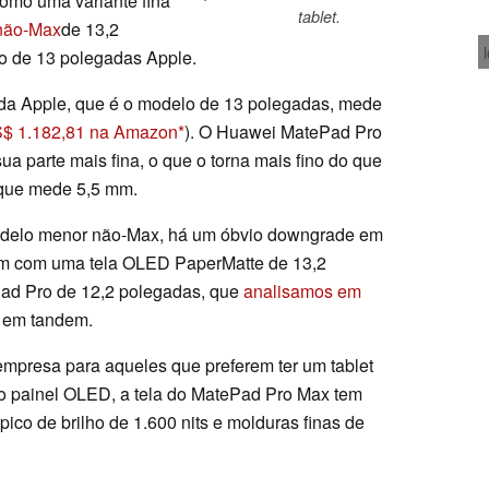
omo uma variante fina
tablet.
 não-Max
de 13,2
ro de 13 polegadas Apple.
 da Apple, que é o modelo de 13 polegadas, mede
$ 1.182,81 na Amazon
). O Huawei MatePad Pro
a parte mais fina, o que o torna mais fino do que
 que mede 5,5 mm.
odelo menor não-Max, há um óbvio downgrade em
em com uma tela OLED PaperMatte de 13,2
ad Pro de 12,2 polegadas, que
analisamos em
 em tandem.
empresa para aqueles que preferem ter um tablet
 no painel OLED, a tela do MatePad Pro Max tem
pico de brilho de 1.600 nits e molduras finas de