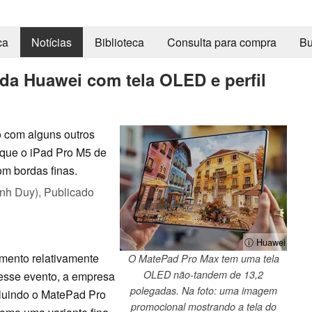
ca
Notícias
Biblioteca
Consulta para compra
Bu
da Huawei com tela OLED e perfil
 com alguns outros
 que o iPad Pro M5 de
m bordas finas.
nh Duy),
Publicado
ⓘ Huawei
mento relativamente
O MatePad Pro Max tem uma tela
OLED não-tandem de 13,2
nesse evento, a empresa
polegadas. Na foto: uma imagem
cluindo o MatePad Pro
promocional mostrando a tela do