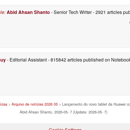
de memória
05/06/2026
cle
:
Abid Ahsan Shanto
- Senior Tech Writer
- 2921 articles p
Duy
- Editorial Assistant
- 815842 articles published on Notebo
ícias
>
Arquivo de notícias 2026 05
> Lançamento do novo tablet da Huawei com
Abid Ahsan Shanto, 2026-05- 7 (Update: 2026-05- 7)
Cookie Settings