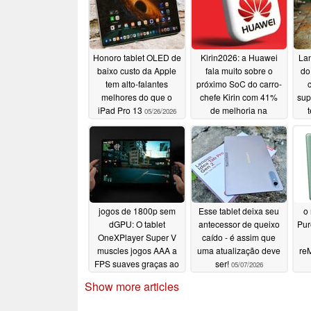
Honoro tablet OLED de
Kirin2026: a Huawei
La
baixo custo da Apple
fala muito sobre o
do
tem alto-falantes
próximo SoC do carro-
melhores do que o
chefe Kirin com 41%
sup
iPad Pro 13
de melhoria na
t
05/26/2026
eficiência energética
05/25/2026
jogos de 1800p sem
Esse tablet deixa seu
o
dGPU: O tablet
antecessor de queixo
Pur
OneXPlayer Super V
caído - é assim que
muscles jogos AAA a
uma atualização deve
re
FPS suaves graças ao
ser!
05/07/2026
Intel Panther Lake
Show more articles
05/07/2026