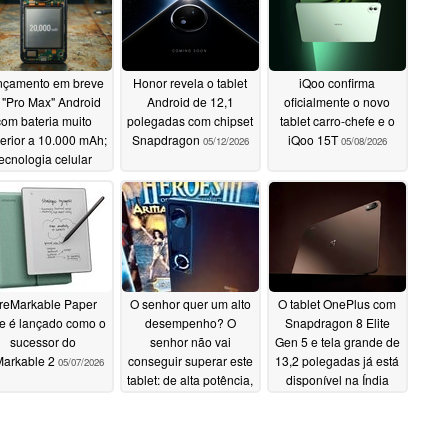
nçamento em breve
Honor revela o tablet
iQoo confirma
 "Pro Max" Android
Android de 12,1
oficialmente o novo
com bateria muito
polegadas com chipset
tablet carro-chefe e o
erior a 10.000 mAh;
Snapdragon
iQoo 15T
05/12/2026
05/08/2026
ecnologia celular
pioneira no setor
05/12/2026
 reMarkable Paper
O senhor quer um alto
O tablet OnePlus com
e é lançado como o
desempenho? O
Snapdragon 8 Elite
sucessor do
senhor não vai
Gen 5 e tela grande de
Markable 2
conseguir superar este
13,2 polegadas já está
05/07/2026
tablet: de alta potência,
disponível na Índia
compacto e com
05/06/2026
bastante memória
RAM, apesar da crise