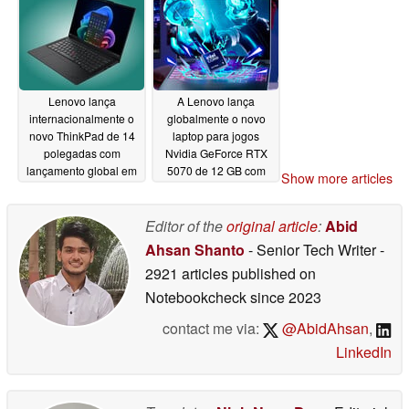
Lenovo lança
A Lenovo lança
internacionalmente o
globalmente o novo
novo ThinkPad de 14
laptop para jogos
polegadas com
Nvidia GeForce RTX
lançamento global em
5070 de 12 GB com
Show more articles
breve
tela OLED de 165 Hz
05/20/2026
05/20/2026
Editor of the
original article
:
Abid
Ahsan Shanto
- Senior Tech Writer
-
2921 articles published on
Notebookcheck
since 2023
contact me via:
@AbidAhsan
,
LinkedIn