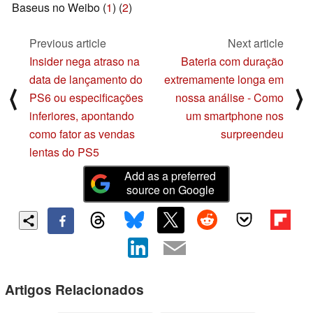
Baseus no Weibo (
1
) (
2
)
Previous article
Next article
Insider nega atraso na
Bateria com duração
data de lançamento do
extremamente longa em
⟨
⟩
PS6 ou especificações
nossa análise - Como
inferiores, apontando
um smartphone nos
como fator as vendas
surpreendeu
lentas do PS5
Add as a preferred
source on Google
Artigos Relacionados