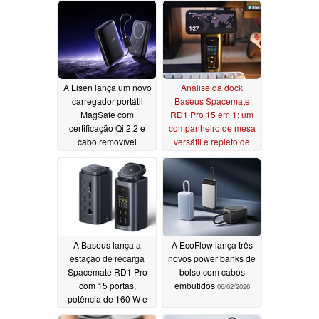
A Lisen lança um novo
Análise da dock
carregador portátil
Baseus Spacemate
MagSafe com
RD1 Pro 15 em 1: um
certificação Qi 2.2 e
companheiro de mesa
cabo removível
versátil e repleto de
recursos, mas que
07/02/2026
deixa os usuários de
MacBook para trás
06/16/2026
A Baseus lança a
A EcoFlow lança três
estação de recarga
novos power banks de
Spacemate RD1 Pro
bolso com cabos
com 15 portas,
embutidos
06/02/2026
potência de 160 W e
carregamento sem fio