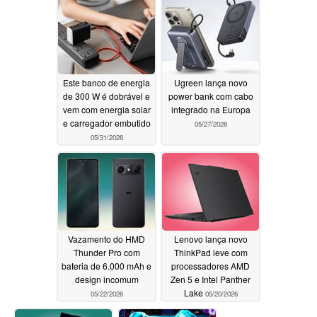
Qi 2.2
06/16/2026
Este banco de energia
Ugreen lança novo
de 300 W é dobrável e
power bank com cabo
vem com energia solar
integrado na Europa
e carregador embutido
05/27/2026
05/31/2026
Vazamento do HMD
Lenovo lança novo
Thunder Pro com
ThinkPad leve com
bateria de 6.000 mAh e
processadores AMD
design incomum
Zen 5 e Intel Panther
Lake
05/22/2026
05/20/2026