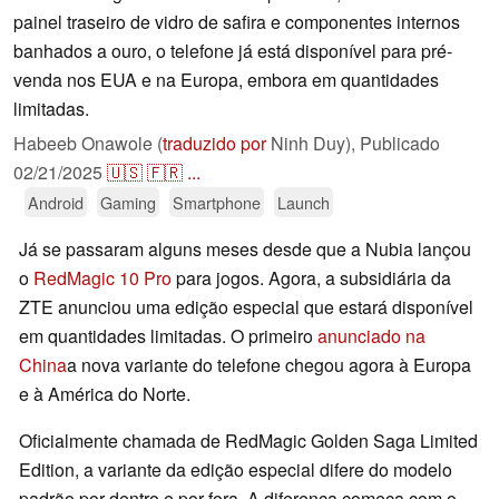
painel traseiro de vidro de safira e componentes internos
banhados a ouro, o telefone já está disponível para pré-
venda nos EUA e na Europa, embora em quantidades
limitadas.
Habeeb Onawole (
traduzido por
Ninh Duy),
Publicado
02/21/2025
🇺🇸
🇫🇷
...
Android
Gaming
Smartphone
Launch
Já se passaram alguns meses desde que a Nubia lançou
o
RedMagic 10 Pro
para jogos. Agora, a subsidiária da
ZTE anunciou uma edição especial que estará disponível
em quantidades limitadas. O primeiro
anunciado na
China
a nova variante do telefone chegou agora à Europa
e à América do Norte.
Oficialmente chamada de RedMagic Golden Saga Limited
Edition, a variante da edição especial difere do modelo
padrão por dentro e por fora. A diferença começa com o