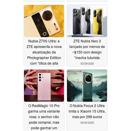
invisível
04/09/2025
Nubia Z70S Ultra: a
ZTE Nubia Neo 3
ZTE apresenta a nova
lançado por menos de
atualização da
~$150 com design
Photographer Edition
"mecha futurista
com "ótica de alta
03/29/2025
definição de 35 mm de
quinta geração
04/01/2025
O RedMagic 10 Pro
O Nubia Focus 2 Ultra
ganha uma variante
imita o Xiaomi 15 Ultra,
rosa: o senhor não
mas por 299 euros
pode comprar, mas
03/04/2025
pode ganhar um