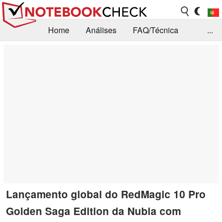
Home
Análises
FAQ/Técnica
...
Notícias
Biblioteca
Consulta para compra
Busca
Contacto
Lançamento global do RedMagic 10 Pro
Golden Saga Edition da Nubia com