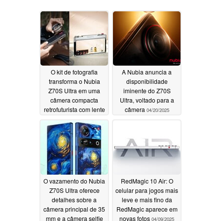
O kit de fotografia
A Nubia anuncia a
transforma o Nubia
disponibilidade
Z70S Ultra em uma
iminente do Z70S
câmera compacta
Ultra, voltado para a
retrofuturista com lente
câmera
04/20/2025
teleobjetiva de 400 mm
04/25/2025
O vazamento do Nubia
RedMagic 10 Air: O
Z70S Ultra oferece
celular para jogos mais
detalhes sobre a
leve e mais fino da
câmera principal de 35
RedMagic aparece em
mm e a câmera selfie
novas fotos
04/09/2025