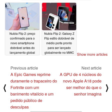
03/20/2025
Nubia Flip 2: preço
Nubia Flip 2: Galaxy Z
confirmado para o
Flip estilo dobrável de
novo smartphone
médio porte pronto
dobrável antes do
para ser lançado
lançamento global
globalmente no MWC
Show more articles
03/04/2025
02/26/2025
Previous article
Next article
A Epic Games reprime
A GPU de 4 núcleos do
duramente o trapaceiro do
novo Apple A18 pode
⟨
⟩
Fortnite com um
ser melhor do que o
banimento vitalício e um
senhor imagina
pedido público de
desculpas