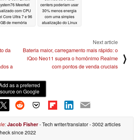
ystem76 Meerkat
centers poderiam usar
ualizado com CPU
30% menos energia
el Core Ultra 7 e 96
com uma simples
GB de memória
atualização do Linux
01/31/2025
01/28/2025
Next article
to da
Bateria maior, carregamento mais rápido: o
⟩
iQoo Neo11 supera o homônimo Realme
ados a
com pontos de venda cruciais
Add as a preferred
source on Google
cle
:
Jacob Fisher
- Tech writer/translator
- 3002 articles
check
since 2022