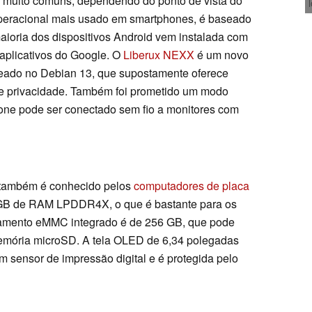
 muito comuns, dependendo do ponto de vista do
 operacional mais usado em smartphones, é baseado
aioria dos dispositivos Android vem instalada com
 aplicativos do Google. O
Liberux NEXX
é um novo
eado no Debian 13, que supostamente oferece
e privacidade. Também foi prometido um modo
hone pode ser conectado sem fio a monitores com
 também é conhecido pelos
computadores de placa
2 GB de RAM LPDDR4X, o que é bastante para os
amento eMMC integrado é de 256 GB, que pode
emória microSD. A tela OLED de 6,34 polegadas
m sensor de impressão digital e é protegida pelo