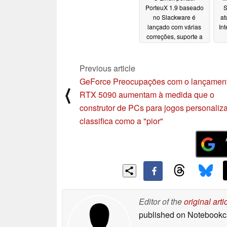
PorteuX 1.9 baseado
S
no Slackware é
at
lançado com várias
Int
correções, suporte a
CUPS no GTK3, um
novo kernel e muito
mais
Previous article
02/03/2025
GeForce Preocupações com o lançamen
⟨
RTX 5090 aumentam à medida que o
construtor de PCs para jogos personaliz
classifica como a "pior"
Editor of the
original arti
published on Notebook