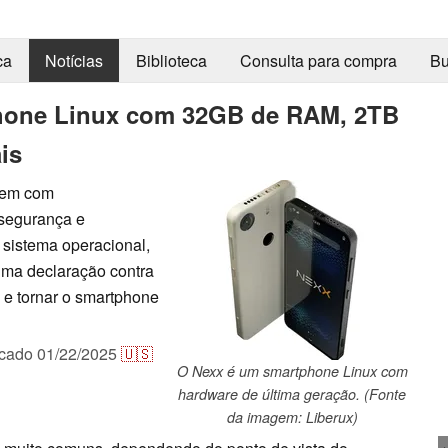
ca
Notícias
Biblioteca
Consulta para compra
Bu
phone Linux com 32GB de RAM, 2TB
is
vem com
 segurança e
sistema operacional,
ma declaração contra
 e tornar o smartphone
icado
01/22/2025
🇺🇸
O Nexx é um smartphone Linux com
hardware de última geração. (Fonte
da imagem: Liberux)