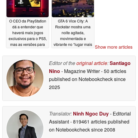
O CEO da PlayStation
GTA 6 Vice City: A
dá a entender que
Rockstar mostra uma
haverá mais jogos
noite agitada,
exclusivos para o PS5,
movimentada e
mas as versões para
vibrante no “lugar mais
Show more articles
PC continuarão sendo
ensolarado dos
lançadas
Estados Unidos”
06/19/2026
Editor of the
original article
:
Santiago
06/19/2026
Nino
- Magazine Writer
- 50 articles
published on Notebookcheck
since
2025
Translator:
Ninh Ngoc Duy
- Editorial
Assistant
- 819461 articles published
on Notebookcheck
since 2008