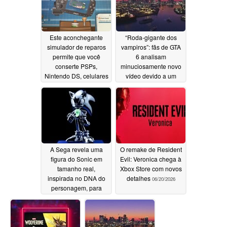
Este aconchegante
“Roda-gigante dos
simulador de reparos
vampiros”: fãs de GTA
permite que você
6 analisam
conserte PSPs,
minuciosamente novo
Nintendo DS, celulares
vídeo devido a um
flip e aparelhos retrô
detalhe curioso
na Akihabara dos anos
06/20/2026
2000
06/20/2026
A Sega revela uma
O remake de Resident
figura do Sonic em
Evil: Veronica chega à
tamanho real,
Xbox Store com novos
inspirada no DNA do
detalhes
06/20/2026
personagem, para
comemorar o 35º
aniversário
06/20/2026