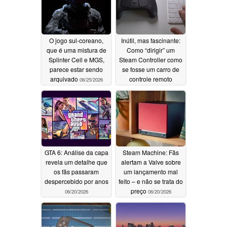
O jogo sul-coreano,
Inútil, mas fascinante:
que é uma mistura de
Como “dirigir” um
Splinter Cell e MGS,
Steam Controller como
parece estar sendo
se fosse um carro de
arquivado
controle remoto
06/25/2026
06/20/2026
GTA 6: Análise da capa
Steam Machine: Fãs
revela um detalhe que
alertam a Valve sobre
os fãs passaram
um lançamento mal
despercebido por anos
feito – e não se trata do
preço
06/20/2026
06/20/2026