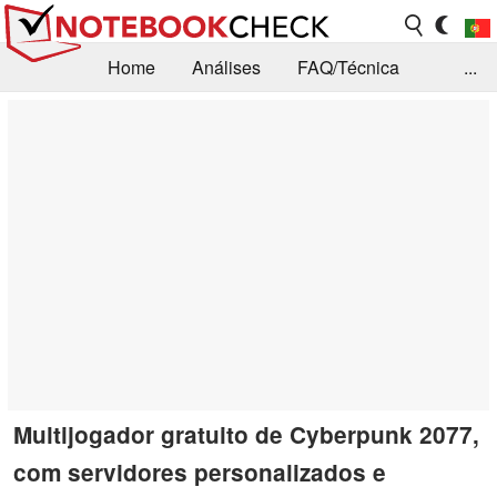
Home
Análises
FAQ/Técnica
...
Notícias
Biblioteca
Consulta para compra
Busca
Contacto
Multijogador gratuito de Cyberpunk 2077,
com servidores personalizados e