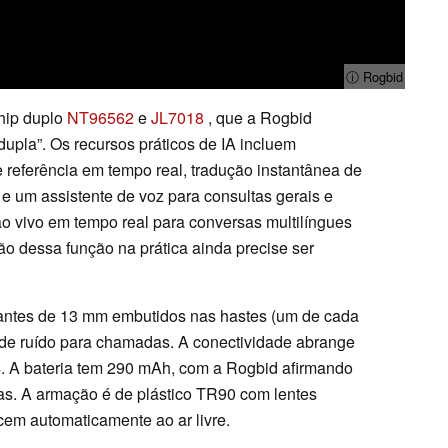
ⓘ Rogbid
hip duplo
NT96562
e
JL7018
, que a Rogbid
upla”. Os recursos práticos de IA incluem
 referência em tempo real, tradução instantânea de
s e um assistente de voz para consultas gerais e
ao vivo em tempo real para conversas multilíngues
ão dessa função na prática ainda precise ser
alantes de 13 mm embutidos nas hastes (um de cada
de ruído para chamadas. A conectividade abrange
4. A bateria tem 290 mAh, com a Rogbid afirmando
ras. A armação é de plástico TR90 com lentes
cem automaticamente ao ar livre.