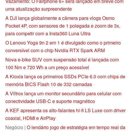
Vazamento: O Fairphone 6+ será lançado em breve com
uma atualização surpreendente
A DJI lança globalmente a câmera para vlogs Osmo
Pocket 4P, com sensores de 1 polegada e zoom de 3x,
para competir com a Insta360 Luna Ultra
O Lenovo Yoga 9n 2 em 1 é divulgado como o primeiro
conversível com o chip Nvidia RTX Spark ARM
Nova e-bike SUV com suspensão total é lançada com
100 Nm e 720 Wh a um preço acessível
A Kioxia lança os primeiros SSDs PCIe 6.0 com chips de
memória BiCS Flash 10 de 332 camadas
A Viltrox lança um monitor secundário para celular com
conectividade USB-C e suporte magnético
A KEF apresenta os alto-falantes hi-fi LS Luxe com driver
coaxial, HDMI e AirPlay
Negócio |
O lendário jogo de estratégia em tempo real da