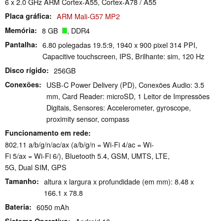
6 x 2.0 GHz ARM Cortex-A55, Cortex-A78 / A55
Placa gráfica
ARM Mali-G57 MP2
Memória
8 GB
, DDR4
Pantalha
6.80 polegadas 19.5:9, 1940 x 900 pixel 314 PPI,
Capacitive touchscreen, IPS, Brilhante: sim, 120 Hz
Disco rígido
256GB
Conexões
USB-C Power Delivery (PD), Conexões Audio: 3.5
mm, Card Reader: microSD, 1 Leitor de Impressões
Digitais, Sensores: Accelerometer, gyroscope,
proximity sensor, compass
Funcionamento em rede
802.11 a/b/g/n/ac/ax (a/b/g/n = Wi-Fi 4/ac = Wi-
Fi 5/ax = Wi-Fi 6/), Bluetooth 5.4, GSM, UMTS, LTE,
5G, Dual SIM, GPS
Tamanho
altura x largura x profundidade (em mm): 8.48 x
166.1 x 78.8
Bateria
6050 mAh