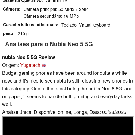
Sistema Operativo
Android 16
Câmera
Câmera principal: 50 MPix + 2MP
Câmera secundária: 16 MPix
Características adicionais
Teclado: Virtual keyboard
peso
210 g
Análises para o Nubia Neo 5 5G
nubia Neo 5 5G Review
Origem:
Yugatech
Budget gaming phones have been around for quite a while
now, and it's nice to see nubia is still releasing new phones in
this category. One of the latest being the nubia Neo 5 5G, and
on paper, it seems to handle both gaming and everyday tasks
well.
Análise única, Disponível online, Longa, Data: 03/28/2026