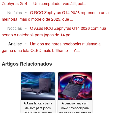
Zephyrus G14 — Um computador versátil, pot...
|
Notícias
•
O ROG Zephyrus G14 2026 representa uma
melhoria, mas o modelo de 2025, que ...
|
Notícias
•
O Asus ROG Zephyrus G14 2026 continua
sendo o notebook para jogos de 14 pol...
|
Análise
•
Um dos melhores notebooks multimídia
ganha uma tela OLED mais brilhante — A...
Artigos Relacionados
A Asus lança a barra
A Lenovo lança um
de som para jogos
novo notebook para
ROG Gjallar, com um
jogos de 15 polegadas