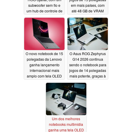
subwoofer sem fio e
em mais países, com
um hub de controle de
até 48 GB de VRAM
áudio
07/10/2026
07/02/2026
O novo notebook de 15
O Asus ROG Zephyrus
polegadas da Lenovo
G14 2026 continua
ganha lançamento
sendo o notebook para
internacional mais
jogos de 14 polegadas
amplo com tela OLED
mais potente, graças à
de 1.100 nits e 48 GB
RTX 5070 Ti
06/21/2026
de VRAM
07/01/2026
Um dos melhores
notebooks multimídia
ganha uma tela OLED