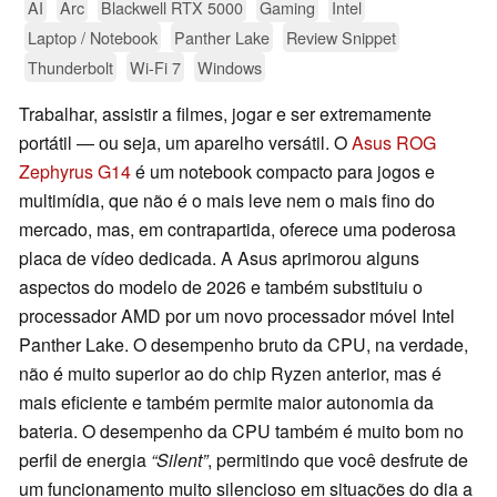
AI
Arc
Blackwell RTX 5000
Gaming
Intel
Laptop / Notebook
Panther Lake
Review Snippet
Thunderbolt
Wi-Fi 7
Windows
Trabalhar, assistir a filmes, jogar e ser extremamente
portátil — ou seja, um aparelho versátil. O
Asus ROG
Zephyrus G14
é um notebook compacto para jogos e
multimídia, que não é o mais leve nem o mais fino do
mercado, mas, em contrapartida, oferece uma poderosa
placa de vídeo dedicada. A Asus aprimorou alguns
aspectos do modelo de 2026 e também substituiu o
processador AMD por um novo processador móvel Intel
Panther Lake. O desempenho bruto da CPU, na verdade,
não é muito superior ao do chip Ryzen anterior, mas é
mais eficiente e também permite maior autonomia da
bateria. O desempenho da CPU também é muito bom no
perfil de energia
“Silent”
, permitindo que você desfrute de
um funcionamento muito silencioso em situações do dia a