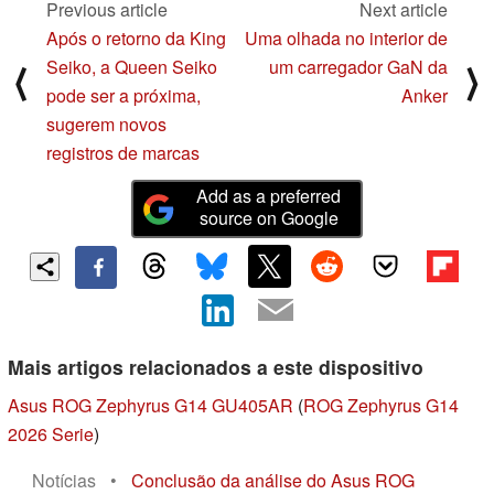
Previous article
Next article
Após o retorno da King
Uma olhada no interior de
Seiko, a Queen Seiko
um carregador GaN da
⟨
⟩
pode ser a próxima,
Anker
sugerem novos
registros de marcas
Add as a preferred
source on Google
Mais artigos relacionados a este dispositivo
Asus ROG Zephyrus G14 GU405AR
(
ROG Zephyrus G14
2026 Serie
)
Notícias
•
Conclusão da análise do Asus ROG