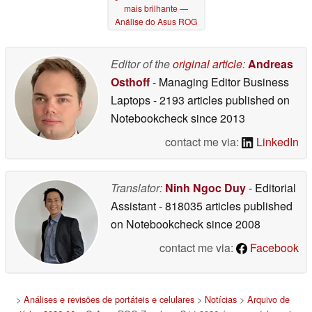
mais brilhante —
Análise do Asus ROG
Zephyrus G14 2026
06/19/2026
Editor of the
original article
:
Andreas
Osthoff
- Managing Editor Business
Laptops
- 2193 articles published on
Notebookcheck
since 2013
contact me via:
LinkedIn
Translator:
Ninh Ngoc Duy
- Editorial
Assistant
- 818035 articles published
on Notebookcheck
since 2008
contact me via:
Facebook
>
Análises e revisões de portáteis e celulares
>
Notícias
>
Arquivo de